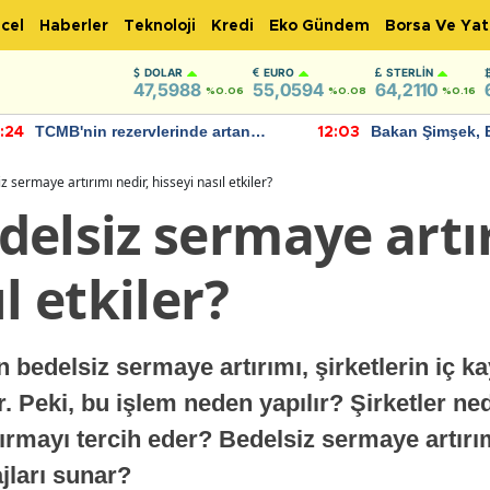
cel
Haberler
Teknoloji
Kredi
Eko Gündem
Borsa Ve Yat
DOLAR
EURO
STERLIN
47,5988
55,0594
64,2110
%0.06
%0.08
%0.16
TCMB'nin rezervlerinde artan
Bakan Şimşek, 
:24
12:03
momentum devam ediyor
için umut verici
bulundu
 sermaye artırımı nedir, hisseyi nasıl etkiler?
elsiz sermaye artır
l etkiler?
 bedelsiz sermaye artırımı, şirketlerin iç k
. Peki, bu işlem neden yapılır? Şirketler ne
mayı tercih eder? Bedelsiz sermaye artırımı
ajları sunar?