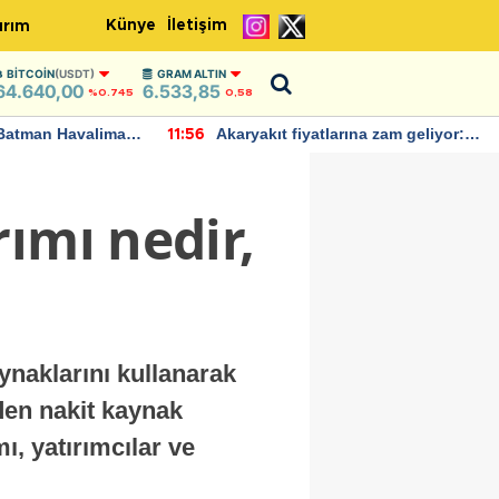
Künye
İletişim
ırım
BITCOIN
(USDT)
GRAM ALTIN
64.640,00
6.533,85
%0.745
0,58
Batman Havalimanı
Akaryakıt fiyatlarına zam geliyor:
11:56
 açıklamalarda
Yeni tarih açıklandı
ımı nedir,
aynaklarını kullanarak
den nakit kaynak
, yatırımcılar ve