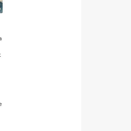
a
.
e