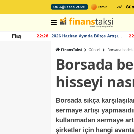
26
°
06 Ağustos 2026
Gün
r seviyesinin
2026 Haziran Ayında Bütçe Artışı
Flaş
22:26
22
Yaşandı
FinansTaksi
Güncel
Borsada bedelsiz
Borsada bed
hisseyi nası
Borsada sıkça karşılaşılan
sermaye artışı yapmasıdır
kullanmadan sermaye artır
şirketler için hangi avant