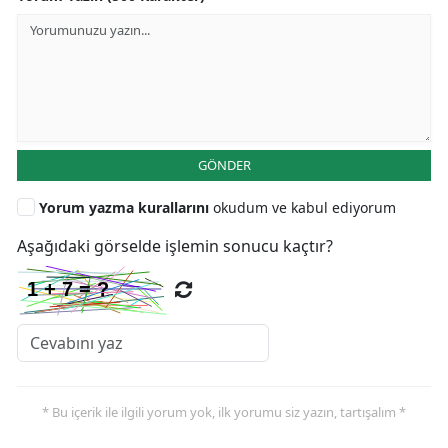
GÖNDER
Yorum yazma kurallarını
okudum ve kabul ediyorum
Aşağıdaki görselde işlemin sonucu kaçtır?
* Bu içerik ile ilgili yorum yok, ilk yorumu siz yazın, tartışalım *