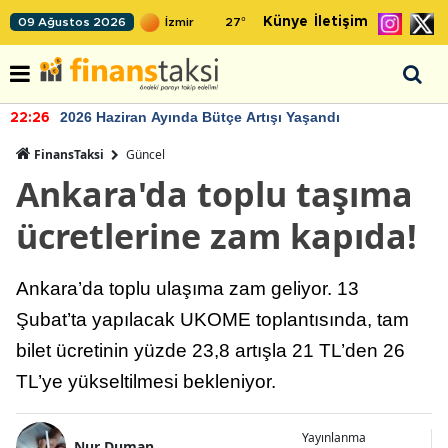
Künye
İletişim
09 Ağustos 2026
27
°
2026 Haziran Ayında Bütçe Artışı Yaşandı
22:26
FinansTaksi
Güncel
Ankara'da toplu taşıma
ücretlerine zam kapıda!
Ankara’da toplu ulaşıma zam geliyor. 13
Şubat’ta yapılacak UKOME toplantısında, tam
bilet ücretinin yüzde 23,8 artışla 21 TL’den 26
TL’ye yükseltilmesi bekleniyor.
Yayınlanma
Nur Duman