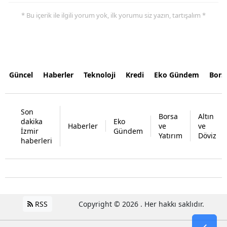
* Bu içerik ile ilgili yorum yok, ilk yorumu siz yazın, tartışalım *
Güncel
Haberler
Teknoloji
Kredi
Eko Gündem
Bors
Son
Borsa
Altın
dakika
Eko
Haberler
ve
ve
İzmir
Gündem
Yatırım
Döviz
haberleri
RSS
Copyright © 2026 . Her hakkı saklıdır.