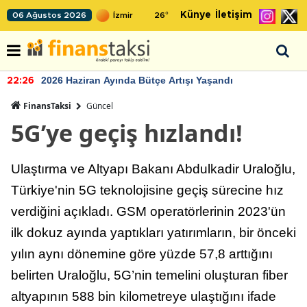
Künye
İletişim
06 Ağustos 2026
26
°
2026 Haziran Ayında Bütçe Artışı Yaşandı
22:26
FinansTaksi
Güncel
5G’ye geçiş hızlandı!
Ulaştırma ve Altyapı Bakanı Abdulkadir Uraloğlu,
Türkiye'nin 5G teknolojisine geçiş sürecine hız
verdiğini açıkladı. GSM operatörlerinin 2023'ün
ilk dokuz ayında yaptıkları yatırımların, bir önceki
yılın aynı dönemine göre yüzde 57,8 arttığını
belirten Uraloğlu, 5G’nin temelini oluşturan fiber
altyapının 588 bin kilometreye ulaştığını ifade