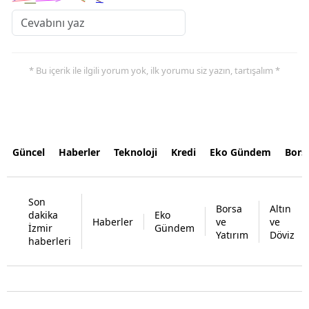
* Bu içerik ile ilgili yorum yok, ilk yorumu siz yazın, tartışalım *
Güncel
Haberler
Teknoloji
Kredi
Eko Gündem
Bors
Son
Borsa
Altın
dakika
Eko
Haberler
ve
ve
İzmir
Gündem
Yatırım
Döviz
haberleri