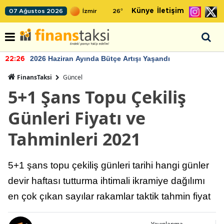
Künye
İletişim
07 Ağustos 2026
26
°
2026 Haziran Ayında Bütçe Artışı Yaşandı
22:24
FinansTaksi
Güncel
5+1 Şans Topu Çekiliş
Günleri Fiyatı ve
Tahminleri 2021
5+1 şans topu çekiliş günleri tarihi hangi günler
devir haftası tutturma ihtimali ikramiye dağılımı
en çok çıkan sayılar rakamlar taktik tahmin fiyat