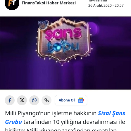
Yayınlanma
FinansTaksi Haber Merkezi
26 Aralık 2020 - 20:57
Abone Ol
Milli Piyango’nun işletme hakkının
Sisal Şans
Grubu
tarafından 10 yıllığına devralınması ile
birlikte; Milli Piyango tarafından oynatılan