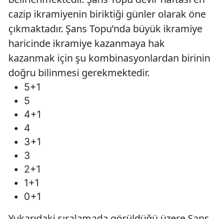
cazip ikramiyenin biriktiği günler olarak öne
çıkmaktadır. Şans Topu’nda büyük ikramiye
haricinde ikramiye kazanmaya hak
kazanmak için şu kombinasyonlardan birinin
doğru bilinmesi gerekmektedir.
5+1
5
4+1
4
3+1
3
2+1
1+1
0+1
Yukarıdaki sıralamada görüldüğü üzere Şans