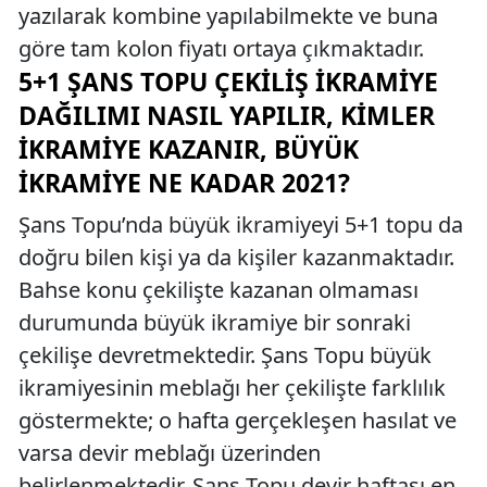
yazılarak kombine yapılabilmekte ve buna
göre tam kolon fiyatı ortaya çıkmaktadır.
5+1 ŞANS TOPU ÇEKILIŞ İKRAMIYE
DAĞILIMI NASIL YAPILIR, KIMLER
İKRAMIYE KAZANIR, BÜYÜK
İKRAMIYE NE KADAR 2021?
Şans Topu’nda büyük ikramiyeyi 5+1 topu da
doğru bilen kişi ya da kişiler kazanmaktadır.
Bahse konu çekilişte kazanan olmaması
durumunda büyük ikramiye bir sonraki
çekilişe devretmektedir. Şans Topu büyük
ikramiyesinin meblağı her çekilişte farklılık
göstermekte; o hafta gerçekleşen hasılat ve
varsa devir meblağı üzerinden
belirlenmektedir. Şans Topu devir haftası en