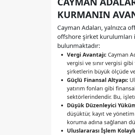
CAYMAN ADALAR
KURMANIN AVAN
Cayman Adaları, yalnızca of
offshore şirket kurulumları 
bulunmaktadır:
Vergi Avantajı:
Cayman Adal
vergisi ve sınır vergisi gi
şirketlerin büyük ölçüde v
Güçlü Finansal Altyapı:
Ul
yatırım fonları gibi finan
sektörlerindendir. Bu, işle
Düşük Düzenleyici Yüküm
düşüktür, kayıt ve yönetim sü
koruma adına sağlanan düz
Uluslararası İşlem Kolaylı