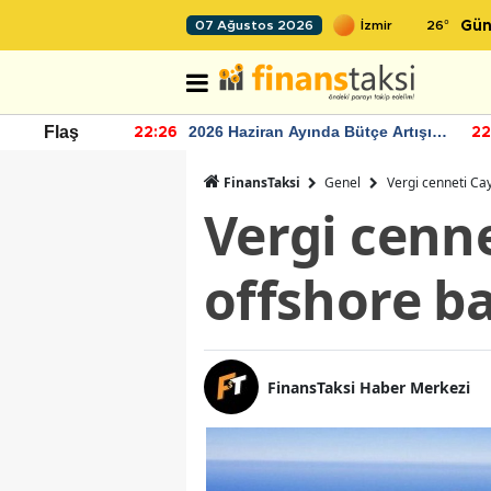
26
°
07 Ağustos 2026
Gün
r seviyesinin
2026 Haziran Ayında Bütçe Artışı
Flaş
22:26
22
Yaşandı
FinansTaksi
Genel
Vergi cenneti Cay
Vergi cenn
offshore ba
FinansTaksi Haber Merkezi