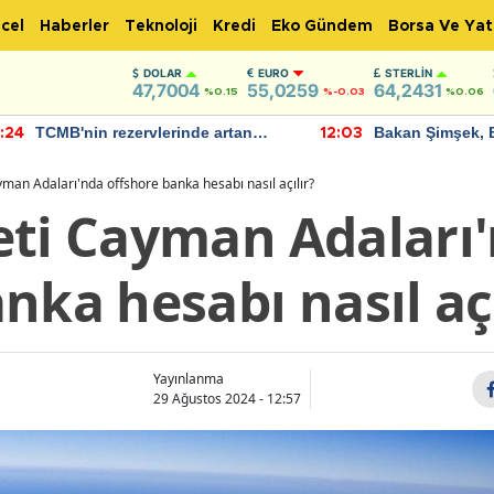
cel
Haberler
Teknoloji
Kredi
Eko Gündem
Borsa Ve Yat
DOLAR
EURO
STERLIN
47,7004
55,0259
64,2431
%0.15
%-0.03
%0.06
TCMB'nin rezervlerinde artan
Bakan Şimşek, 
:24
12:03
momentum devam ediyor
için umut verici
bulundu
man Adaları'nda offshore banka hesabı nasıl açılır?
eti Cayman Adaları
nka hesabı nasıl açı
Yayınlanma
29 Ağustos 2024 - 12:57