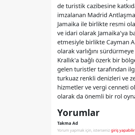
de turistik cazibesine katkı
imzalanan Madrid Antlaşması 
Jamaika ile birlikte resmi ol
ve idari olarak Jamaika'ya ba
etmesiyle birlikte Cayman Ada
olarak varlığını sürdürmeye
Krallık'a bağlı özerk bir bö
gelen turistler tarafından il
turkuaz renkli denizleri ve z
hizmetler ve vergi cenneti 
olarak da önemli bir rol oy
Yorumlar
Takma Ad
Yorum yapmak için, isterseniz
giriş yapabilir