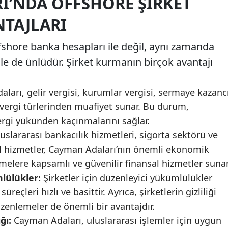
I’NDA OFFSHORE ŞIRKET
TAJLARI
fshore banka hesapları ile değil, aynı zamanda
ile de ünlüdür. Şirket kurmanın birçok avantajı
arı, gelir vergisi, kurumlar vergisi, sermaye kazanc
bi vergi türlerinden muafiyet sunar. Bu durum,
ergi yükünden kaçınmalarını sağlar.
uslararası bankacılık hizmetleri, sigorta sektörü ve
sal hizmetler, Cayman Adaları’nın önemli ekonomik
tmelere kapsamlı ve güvenilir finansal hizmetler sunar
lülükler:
Şirketler için düzenleyici yükümlülükler
reçleri hızlı ve basittir. Ayrıca, şirketlerin gizliliği
enlemeler de önemli bir avantajdır.
ğı:
Cayman Adaları, uluslararası işlemler için uygun