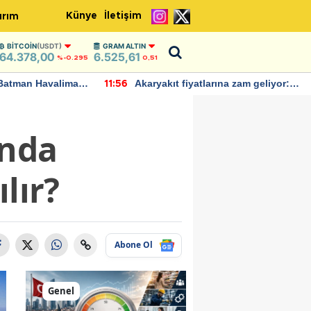
Künye
İletişim
ırım
BITCOIN
(USDT)
GRAM ALTIN
64.378,00
6.525,61
%-0.295
0,51
Batman Havalimanı
Akaryakıt fiyatlarına zam geliyor:
11:56
 açıklamalarda
Yeni tarih açıklandı
'nda
lır?
Abone Ol
Genel