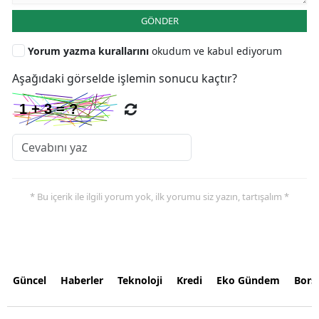
GÖNDER
Yorum yazma kurallarını
okudum ve kabul ediyorum
Aşağıdaki görselde işlemin sonucu kaçtır?
* Bu içerik ile ilgili yorum yok, ilk yorumu siz yazın, tartışalım *
Güncel
Haberler
Teknoloji
Kredi
Eko Gündem
Bors