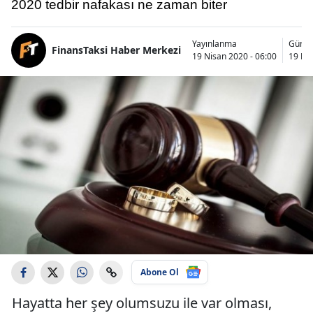
2020 tedbir nafakası ne zaman biter
Yayınlanma
Günce
FinansTaksi Haber Merkezi
19 Nisan 2020 - 06:00
19 Nis
Abone Ol
Hayatta her şey olumsuzu ile var olması,