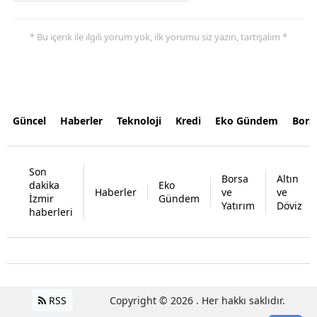
* Bu içerik ile ilgili yorum yok, ilk yorumu siz yazın, tartışalım *
Güncel
Haberler
Teknoloji
Kredi
Eko Gündem
Bors
Son
Borsa
Altın
dakika
Eko
Haberler
ve
ve
İzmir
Gündem
Yatırım
Döviz
haberleri
RSS
Copyright © 2026 . Her hakkı saklıdır.