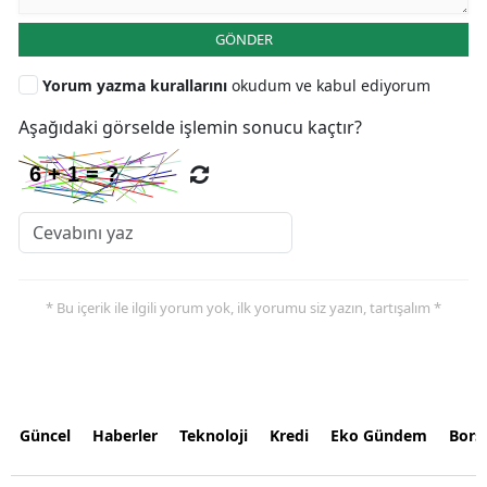
GÖNDER
Yorum yazma kurallarını
okudum ve kabul ediyorum
Aşağıdaki görselde işlemin sonucu kaçtır?
* Bu içerik ile ilgili yorum yok, ilk yorumu siz yazın, tartışalım *
Güncel
Haberler
Teknoloji
Kredi
Eko Gündem
Bors