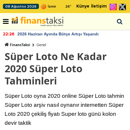
Künye
İletişim
08 Ağustos 2026
26
°
TCMB'nin rezervlerinde artan momentum devam ediyor
22:24
FinansTaksi
Genel
Süper Loto Ne Kadar
2020 Süper Loto
Tahminleri
Süper Loto oyna 2020 online Süper Loto tahmin
Süper Loto arşiv nasıl oynanır internetten Süper
Loto 2020 çekiliş fiyatı Super loto günü kolon
devir taktik