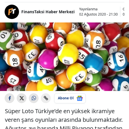
Yayınlanma
Gün
FinansTaksi Haber Merkezi
02 Ağustos 2020 - 21:30
03 
Abone Ol
Süper Loto Türkiye’de en yüksek ikramiye
veren şans oyunları arasında bulunmaktadır.
Ağustos ayı başında Milli Piyango tarafından