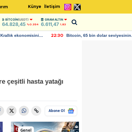
Künye
İletişim
ırım
BITCOIN
(USDT)
GRAM ALTIN
64.828,45
6.611,47
%0.354
1,83
allık ekonomisinin
Bitcoin, 65 bin dolar seviyesinin
22:30
büyümesini
altına düştü...
e çeşitli hasta yatağı
Abone Ol
Genel