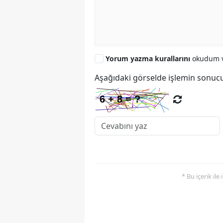
Yorum yazma kurallarını
okudum v
Aşağıdaki görselde işlemin sonucu
* Bu içerik ile