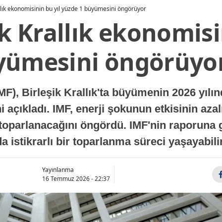
allık ekonomisinin bu yıl yüzde 1 büyümesini öngörüyor
ik Krallık ekonomisi
yümesini öngörüyo
MF), Birleşik Krallık'ta büyümenin 2026 yılı
 açıkladı. IMF, enerji şokunun etkisinin azal
oparlanacağını öngördü. IMF'nin raporuna gö
a istikrarlı bir toparlanma süreci yaşayabilir
Yayınlanma
16 Temmuz 2026 - 22:37