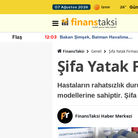
26
°
07 Ağustos 2026
Gün
nde artan
Bakan Şimşek, Batman Havalimanı
Flaş
12:03
11
diyor
için umut verici açıklamalarda
bulundu
FinansTaksi
Genel
Şifa Yatak Firmas
Şifa Yatak 
Hastaların rahatsızlık dur
modellerine sahiptir. Şif
FinansTaksi Haber Merkezi