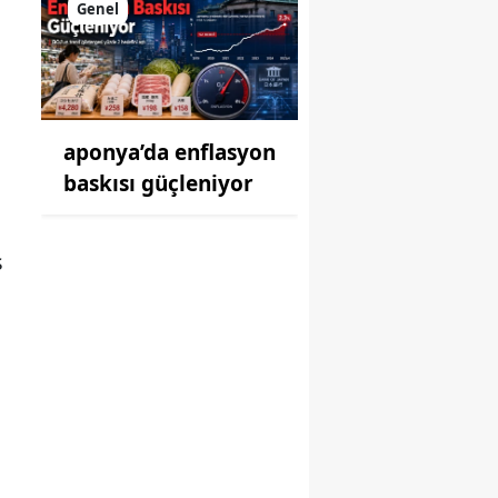
Genel
aponya’da enflasyon
baskısı güçleniyor
a
ş