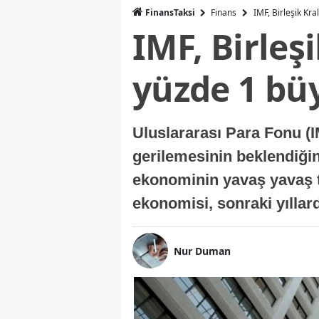
FinansTaksi
Finans
IMF, Birleşik Kr
IMF, Birleş
yüzde 1 bü
Uluslararası Para Fonu (I
gerilemesinin beklendiğini
ekonominin yavaş yavaş t
ekonomisi, sonraki yıllard
Nur Duman