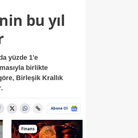
nin bu yıl
r
nda yüzde 1'e
masıyla birlikte
re, Birleşik Krallık
.
Abone Ol
Finans