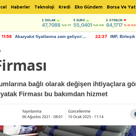
cel
Haberler
Teknoloji
Kredi
Eko Gündem
Borsa Ve Yat
DOLAR
EURO
STERLIN
47,7088
55,0401
64,1717
%0.17
%0.04
%-0.02
Akaryakıt fiyatlarına zam geliyor:
IMF, Birleşik Kr
:56
22:37
Yeni tarih açıklandı
bu yıl yüzde 1 
öngörüyor
ı
Firması
umlarına bağlı olarak değişen ihtiyaçlara gör
a yatak Firması bu bakımdan hizmet
Yayınlanma
Güncellenme
06 Ağustos 2021 - 08:01
10 Ocak 2025 - 11:14