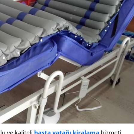
lu ve kaliteli
hasta yatağı kiralama
hizmeti