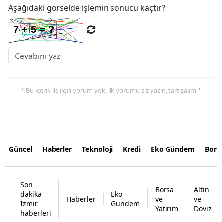
Aşağıdaki görselde işlemin sonucu kaçtır?
* Bu içerik ile ilgili yorum yok, ilk yorumu siz yazın, tartışalım *
Güncel
Haberler
Teknoloji
Kredi
Eko Gündem
Bors
Son
Borsa
Altın
dakika
Eko
Haberler
ve
ve
İzmir
Gündem
Yatırım
Döviz
haberleri