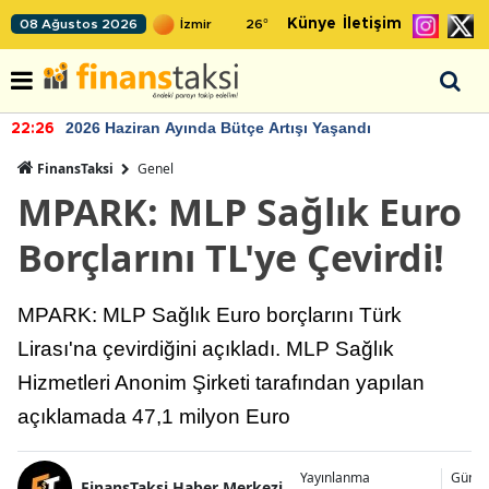
Künye
İletişim
08 Ağustos 2026
26
°
2026 Haziran Ayında Bütçe Artışı Yaşandı
22:26
FinansTaksi
Genel
MPARK: MLP Sağlık Euro
Borçlarını TL'ye Çevirdi!
MPARK: MLP Sağlık Euro borçlarını Türk
Lirası'na çevirdiğini açıkladı. MLP Sağlık
Hizmetleri Anonim Şirketi tarafından yapılan
açıklamada 47,1 milyon Euro
Yayınlanma
Günce
FinansTaksi Haber Merkezi