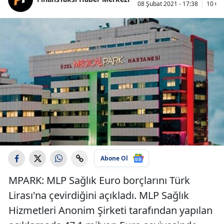
08 Şubat 2021 - 17:38
10 Oc
Abone Ol
MPARK: MLP Sağlık Euro borçlarını Türk
Lirası'na çevirdiğini açıkladı. MLP Sağlık
Hizmetleri Anonim Şirketi tarafından yapılan