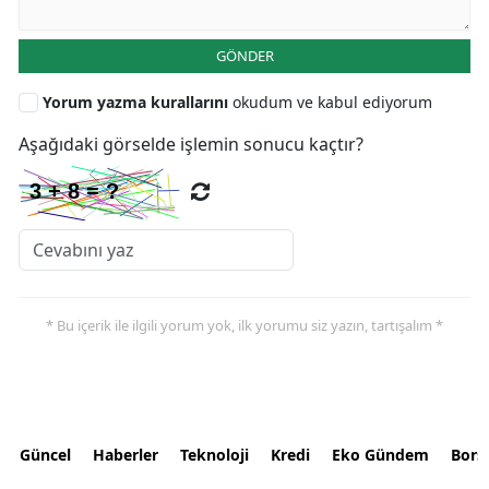
GÖNDER
Yorum yazma kurallarını
okudum ve kabul ediyorum
Aşağıdaki görselde işlemin sonucu kaçtır?
* Bu içerik ile ilgili yorum yok, ilk yorumu siz yazın, tartışalım *
Güncel
Haberler
Teknoloji
Kredi
Eko Gündem
Bors