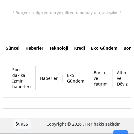
* Bu içerik ile ilgili yorum yok, ilk yorumu siz yazın, tartışalım *
Güncel
Haberler
Teknoloji
Kredi
Eko Gündem
Bors
Son
Borsa
Altın
dakika
Eko
Haberler
ve
ve
İzmir
Gündem
Yatırım
Döviz
haberleri
RSS
Copyright © 2026 . Her hakkı saklıdır.