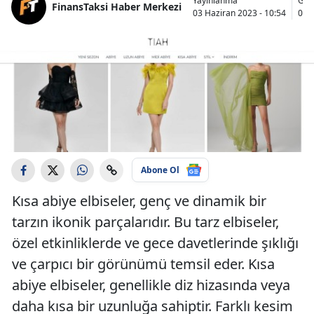
Yayınlanma
Gün
FinansTaksi Haber Merkezi
03 Haziran 2023 - 10:54
03 
Abone Ol
Kısa abiye elbiseler, genç ve dinamik bir
tarzın ikonik parçalarıdır. Bu tarz elbiseler,
özel etkinliklerde ve gece davetlerinde şıklığı
ve çarpıcı bir görünümü temsil eder. Kısa
abiye elbiseler, genellikle diz hizasında veya
daha kısa bir uzunluğa sahiptir. Farklı kesim