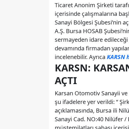
Ticaret Anonim Şirketi tara
içerisinde çalışmalarına baş
Sanayi Bölgesi Şubesi’nin açı
A.Ş. Bursa HOSAB Şubesi’nin 
sermayeden idare edileceği 
devamında firmadan yapılan 
incelenebilir. Ayrıca
KARSN h
KARSN: KARSA
AÇTI
Karsan Otomotiv Sanayii ve 
şu ifadelere yer verildi: “ Ş
açıklamasında, Bursa ili Nil
Sanayi Cad. NO:40 Nilüfer /
müştemilatları sahası içeris