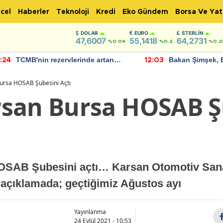
cel
Haberler
Teknoloji
Kredi
Eko Gündem
Borsa Ve Yat
DOLAR
EURO
STERLIN
47,6007
55,1418
64,2731
%0.04
%0.2
%0.2
TCMB'nin rezervlerinde artan
Bakan Şimşek, 
:24
12:03
momentum devam ediyor
için umut verici
bulundu
ursa HOSAB Şubesini Açtı
san Bursa HOSAB Ş
SAB Şubesini açtı… Karsan Otomotiv Sanay
n açıklamada; geçtiğimiz Ağustos ayı
Yayınlanma
24 Eylül 2021 - 10:53