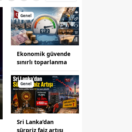
Genel
Ekonomik güvende
sınırlı toparlanma
Genel
Sri Lanka’dan
sürpriz faiz artışı