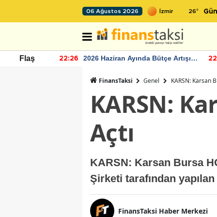
26
°
06 Ağustos 2026
Gün
r seviyesinin
2026 Haziran Ayında Bütçe Artışı
Flaş
22:26
22
Yaşandı
FinansTaksi
Genel
KARSN: Karsan B
KARSN: Kar
Açtı
KARSN: Karsan Bursa HO
Şirketi tarafından yapıla
FinansTaksi Haber Merkezi