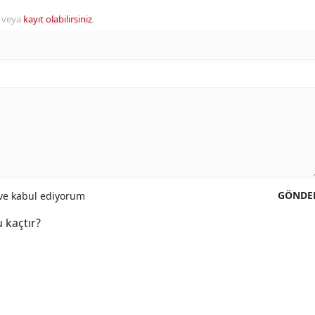
veya
kayıt olabilirsiniz
.
GÖNDE
e kabul ediyorum
 kaçtır?