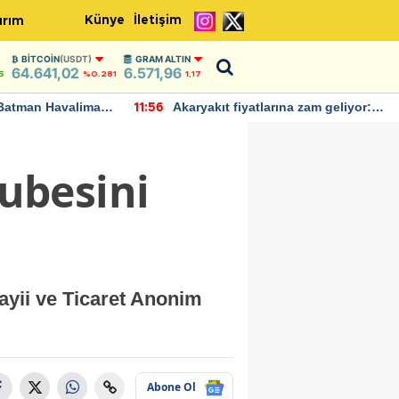
Künye
İletişim
ırım
BITCOIN
(USDT)
GRAM ALTIN
64.641,02
6.571,96
5
%0.281
1,17
Batman Havalimanı
Akaryakıt fiyatlarına zam geliyor:
11:56
 açıklamalarda
Yeni tarih açıklandı
ubesini
ii ve Ticaret Anonim
Abone Ol