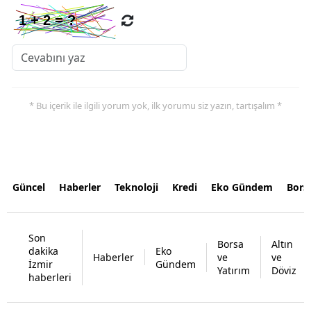
* Bu içerik ile ilgili yorum yok, ilk yorumu siz yazın, tartışalım *
Güncel
Haberler
Teknoloji
Kredi
Eko Gündem
Bors
Son
Borsa
Altın
dakika
Eko
Haberler
ve
ve
İzmir
Gündem
Yatırım
Döviz
haberleri