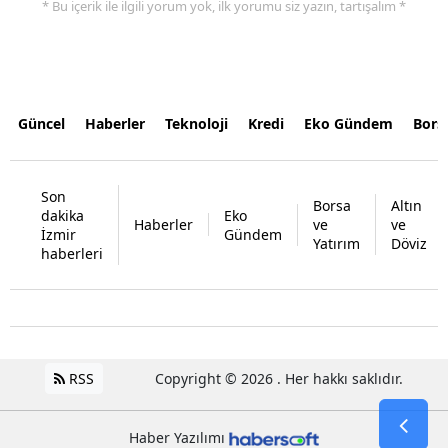
* Bu içerik ile ilgili yorum yok, ilk yorumu siz yazın, tartışalım *
Güncel
Haberler
Teknoloji
Kredi
Eko Gündem
Bors
Son
Borsa
Altın
dakika
Eko
Haberler
ve
ve
İzmir
Gündem
Yatırım
Döviz
haberleri
RSS
Copyright © 2026 . Her hakkı saklıdır.
Haber Yazılımı