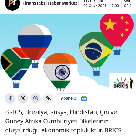
Yayınlanma
Günce
FinansTaksi Haber Merkezi
02 Ocak 2021 - 12:00
02 Oca
Abone Ol
BRICS; Brezilya, Rusya, Hindistan, Çin ve
Güney Afrika Cumhuriyeti ülkelerinin
oluşturduğu ekonomik topluluktur. BRICS