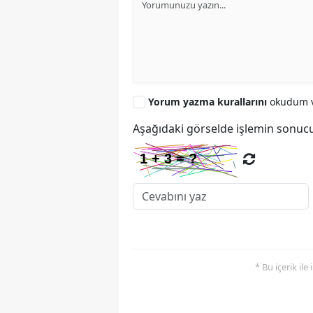
Yorum yazma kurallarını
okudum v
Aşağıdaki görselde işlemin sonucu
* Bu içerik ile