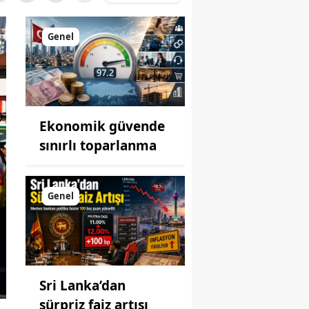
Genel
Ekonomik güvende
sınırlı toparlanma
Genel
Sri Lanka’dan
sürpriz faiz artışı