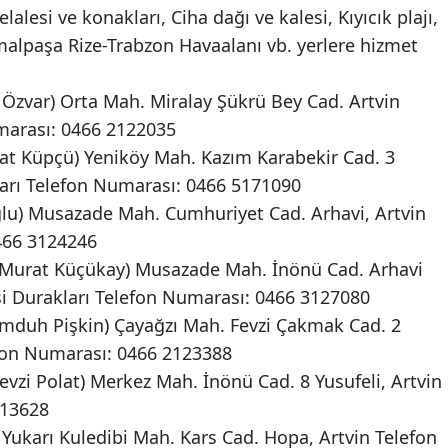
alesi ve konakları, Ciha dağı ve kalesi, Kıyıcık plajı,
malpaşa Rize-Trabzon Havaalanı vb. yerlere hizmet
Özvar) Orta Mah. Miralay Şükrü Bey Cad. Artvin
marası: 0466 2122035
t Küpçü) Yeniköy Mah. Kazım Karabekir Cad. 3
ları Telefon Numarası: 0466 5171090
lu) Musazade Mah. Cumhuriyet Cad. Arhavi, Artvin
466 3124246
urat Küçükay) Musazade Mah. İnönü Cad. Arhavi
si Durakları Telefon Numarası: 0466 3127080
uh Pişkin) Çayağzı Mah. Fevzi Çakmak Cad. 2
efon Numarası: 0466 2123388
zi Polat) Merkez Mah. İnönü Cad. 8 Yusufeli, Artvin
113628
Yukarı Kuledibi Mah. Kars Cad. Hopa, Artvin Telefon