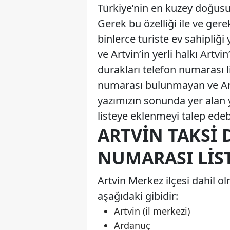
Türkiye’nin en kuzey doğusu
Gerek bu özelliği ile ve gereks
binlerce turiste ev sahipliği
ve Artvin’in yerli halkı Artvi
durakları telefon numarası l
numarası bulunmayan ve Artvi
yazımızın sonunda yer alan y
listeye eklenmeyi talep edebi
ARTVIN TAKSI
NUMARASI LIST
Artvin Merkez ilçesi dahil o
aşağıdaki gibidir:
Artvin (il merkezi)
Ardanuç