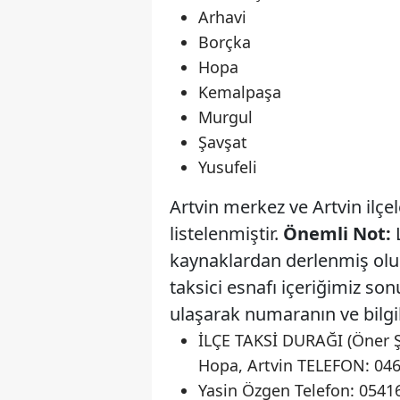
Arhavi
Borçka
Hopa
Kemalpaşa
Murgul
Şavşat
Yusufeli
Artvin merkez ve Artvin ilçel
listelenmiştir.
Önemli Not:
kaynaklardan derlenmiş olu
taksici esnafı içeriğimiz s
ulaşarak numaranın ve bilgile
İLÇE TAKSİ DURAĞI (Öner Ş
Hopa, Artvin TELEFON: 04
Yasin Özgen Telefon: 05416