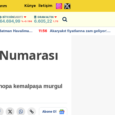
Künye
İletişim
ırım
BITCOIN
(USDT)
GRAM ALTIN
64.694,99
6.605,22
%-0.196
1,73
Batman Havalimanı
Akaryakıt fiyatlarına zam geliyor:
11:56
 açıklamalarda
Yeni tarih açıklandı
n Numarası
uç hopa kemalpaşa murgul
Abone Ol