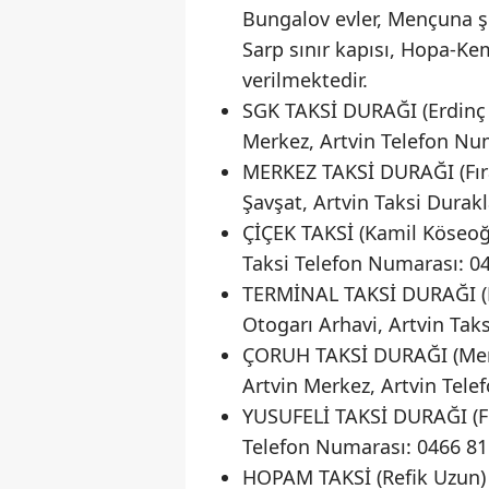
Bungalov evler, Mençuna şel
Sarp sınır kapısı, Hopa-Ke
verilmektedir.
SGK TAKSİ DURAĞI (Erdinç 
Merkez, Artvin Telefon Nu
MERKEZ TAKSİ DURAĞI (Fıra
Şavşat, Artvin Taksi Durak
ÇİÇEK TAKSİ (Kamil Köseoğ
Taksi Telefon Numarası: 0
TERMİNAL TAKSİ DURAĞI (M
Otogarı Arhavi, Artvin Tak
ÇORUH TAKSİ DURAĞI (Memd
Artvin Merkez, Artvin Tel
YUSUFELİ TAKSİ DURAĞI (Fev
Telefon Numarası: 0466 8
HOPAM TAKSİ (Refik Uzun) 