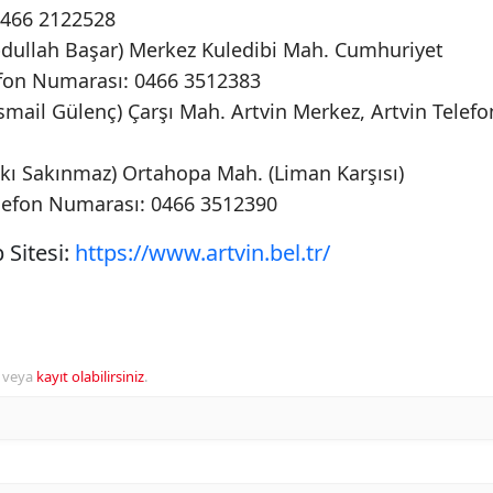
0466 2122528
ullah Başar) Merkez Kuledibi Mah. Cumhuriyet
efon Numarası: 0466 3512383
ail Gülenç) Çarşı Mah. Artvin Merkez, Artvin Telefo
ı Sakınmaz) Ortahopa Mah. (Liman Karşısı)
elefon Numarası: 0466 3512390
 Sitesi:
https://www.artvin.bel.tr/
veya
kayıt olabilirsiniz
.