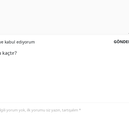
GÖNDE
e kabul ediyorum
 kaçtır?
 ilgili yorum yok, ilk yorumu siz yazın, tartışalım *