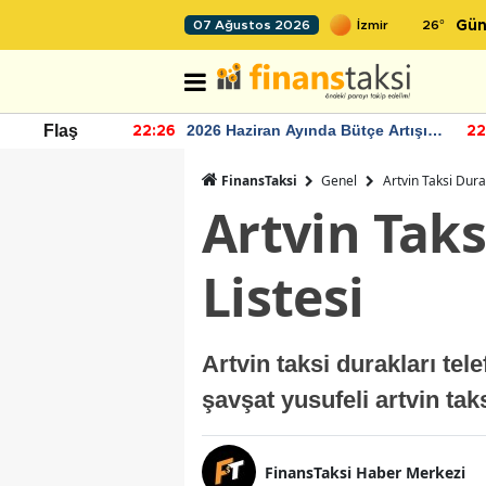
26
°
07 Ağustos 2026
Gün
r seviyesinin
2026 Haziran Ayında Bütçe Artışı
Flaş
22:26
22
Yaşandı
FinansTaksi
Genel
Artvin Taksi Dura
Artvin Tak
Listesi
Artvin taksi durakları te
şavşat yusufeli artvin tak
FinansTaksi Haber Merkezi