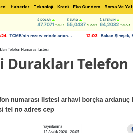
cel
Haberler
Teknoloji
Kredi
Eko Gündem
Borsa Ve Yat
DOLAR
EURO
STERLIN
47,7071
55,0437
64,2032
%0.17
%0.04
%0.03
TCMB'nin rezervlerinde artan
Bakan Şimşek, 
:24
12:03
momentum devam ediyor
için umut verici
bulundu
kları Telefon Numarası Listesi
si Durakları Telefo
lefon numarası listesi arhavi borçka ardan
si tel no adres cep
Yayınlanma
12 Aralık 2020 - 20:05