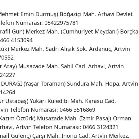
ehmet Emin Durmuş) Boğaziçi Mah. Arhavi Devlet
Telefon Numarası: 05422975781
afil Gün) Merkez Mah. (Cumhuriyet Meydanı) Borçka
0466 4153094
k) Merkez Mah. Sadri Alışık Sok. Ardanuç, Artvin
70552
 Atay) Musazade Mah. Sahil Cad. Arhavi, Artvin
124227
DURAĞI (Yaşar Toraman) Sundura Mah. Hopa, Artvin
514264
 Ustabaş) Yukarı Kuledibi Mah. Karasu Cad.
vin Telefon Numarası: 0466 3516869
azım Öztürk) Musazade Mah. (İzmir Pasajı Orman
rhavi, Artvin Telefon Numarası: 0466 3124321
il Gülenç) Çarşı Mah. İnönü Cad. Artvin Merkez,