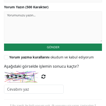
Yorum Yazın (500 Karakter)
GÖNDER
Yorum yazma kurallarını
okudum ve kabul ediyorum
Aşağıdaki görselde işlemin sonucu kaçtır?
* Bu içerik ile ilgili yorum yok, ilk yorumu siz yazın, tartışalım *