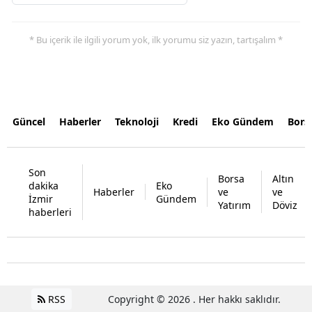
* Bu içerik ile ilgili yorum yok, ilk yorumu siz yazın, tartışalım *
Güncel
Haberler
Teknoloji
Kredi
Eko Gündem
Bors
Son
Borsa
Altın
dakika
Eko
Haberler
ve
ve
İzmir
Gündem
Yatırım
Döviz
haberleri
RSS
Copyright © 2026 . Her hakkı saklıdır.