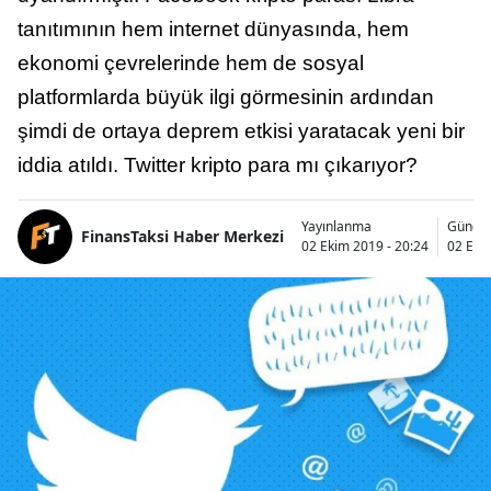
tanıtımının hem internet dünyasında, hem
ekonomi çevrelerinde hem de sosyal
platformlarda büyük ilgi görmesinin ardından
şimdi de ortaya deprem etkisi yaratacak yeni bir
iddia atıldı. Twitter kripto para mı çıkarıyor?
Yayınlanma
Günce
FinansTaksi Haber Merkezi
02 Ekim 2019 - 20:24
02 Eki