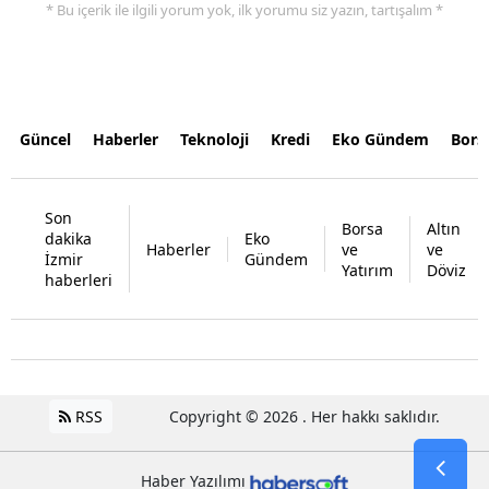
* Bu içerik ile ilgili yorum yok, ilk yorumu siz yazın, tartışalım *
Güncel
Haberler
Teknoloji
Kredi
Eko Gündem
Bors
Son
Borsa
Altın
dakika
Eko
Haberler
ve
ve
İzmir
Gündem
Yatırım
Döviz
haberleri
RSS
Copyright © 2026 . Her hakkı saklıdır.
Haber Yazılımı