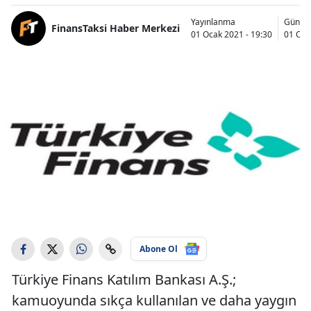
Yayınlanma
Günce
FinansTaksi Haber Merkezi
01 Ocak 2021 - 19:30
01 Oca
Abone Ol
Türkiye Finans Katılım Bankası A.Ş.;
kamuoyunda sıkça kullanılan ve daha yaygın