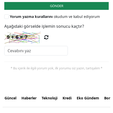
GÖNDER
Yorum yazma kurallarını
okudum ve kabul ediyorum
Aşağıdaki görselde işlemin sonucu kaçtır?
* Bu içerik ile ilgili yorum yok, ilk yorumu siz yazın, tartışalım *
Güncel
Haberler
Teknoloji
Kredi
Eko Gündem
Bors