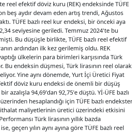
te reel efektif döviz kuru (REK) endeksinde TÜFE
on beş aydır devam eden artış trendi, Ağustos
ktı. TÜFE bazlı reel kur endeksi, bir önceki aya
62,34 seviyesine geriledi. Temmuz 2024'te bu
şti. Bu düşüşle birlikte, TÜFE bazlı reel efektif
ranın ardından ilk kez gerilemiş oldu. REK
yaptığı ülkelerin para birimleri karşısında Türk
or. Bu endeksin düşmesi, Türk lirasının reel olarak
liyor. Yine aynı dönemde, Yurt İçi Üretici Fiyat
efektif döviz kuru endeksi de önemli bir düşüş
bir azalışla 94,69'dan 92,75'e düştü. Yİ-ÜFE bazlı
rı üzerinden hesaplandığı için TÜFE bazlı endekste
thalat maliyetlerinin üretici üzerindeki etkisini
ık Performansı Türk lirasının yıllık bazda
se, geçen yılın aynı ayına göre TÜFE bazlı reel