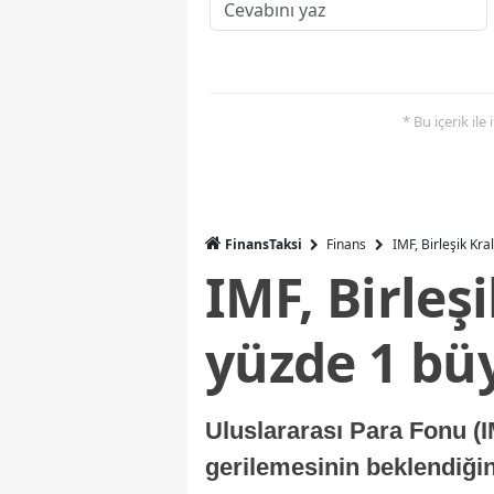
* Bu içerik ile
FinansTaksi
Finans
IMF, Birleşik Kr
IMF, Birleş
yüzde 1 bü
Uluslararası Para Fonu (I
gerilemesinin beklendiğini