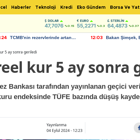
cel
Haberler
Teknoloji
Kredi
Eko Gündem
Borsa Ve Yat
DOLAR
EURO
STERLIN
47,7076
55,2271
64,4873
%0.15
%0.3
%0.37
TCMB'nin rezervlerinde artan
Bakan Şimşek, 
:24
12:03
momentum devam ediyor
için umut verici
bulundu
ur 5 ay sonra geriledi
reel kur 5 ay sonra 
z Bankası tarafından yayınlanan geçici ver
z kuru endeksinde TÜFE bazında düşüş kayded
Yayınlanma
04 Eylül 2024 - 12:23