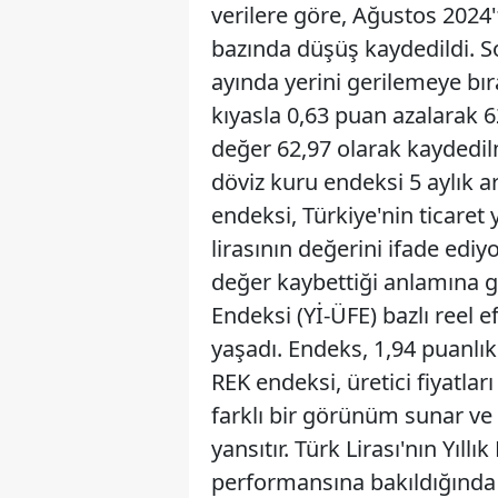
verilere göre, Ağustos 2024'
bazında düşüş kaydedildi. S
ayında yerini gerilemeye bıra
kıyasla 0,63 puan azalarak 
değer 62,97 olarak kaydedilmi
döviz kuru endeksi 5 aylık a
endeksi, Türkiye'nin ticaret 
lirasının değerini ifade ediy
değer kaybettiği anlamına ge
Endeksi (Yİ-ÜFE) bazlı reel 
yaşadı. Endeks, 1,94 puanlık 
REK endeksi, üretici fiyatla
farklı bir görünüm sunar ve i
yansıtır. Türk Lirası'nın Yıll
performansına bakıldığında i