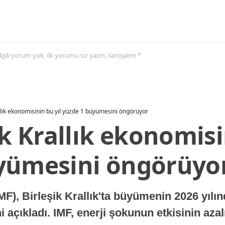
 ilgili yorum yok, ilk yorumu siz yazın, tartışalım *
allık ekonomisinin bu yıl yüzde 1 büyümesini öngörüyor
ik Krallık ekonomisi
yümesini öngörüyo
MF), Birleşik Krallık'ta büyümenin 2026 yılı
 açıkladı. IMF, enerji şokunun etkisinin azal