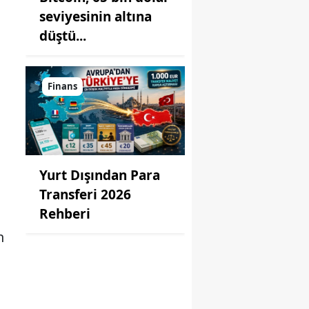
seviyesinin altına
düştü...
Finans
Yurt Dışından Para
Transferi 2026
Rehberi
n