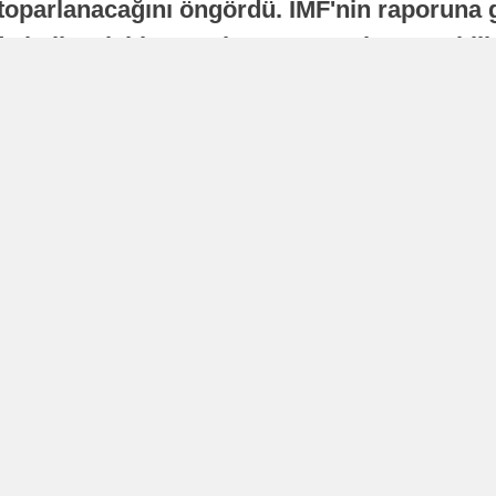
oparlanacağını öngördü. IMF'nin raporuna gö
a istikrarlı bir toparlanma süreci yaşayabilir
Yayınlanma
16 Temmuz 2026 - 22:37