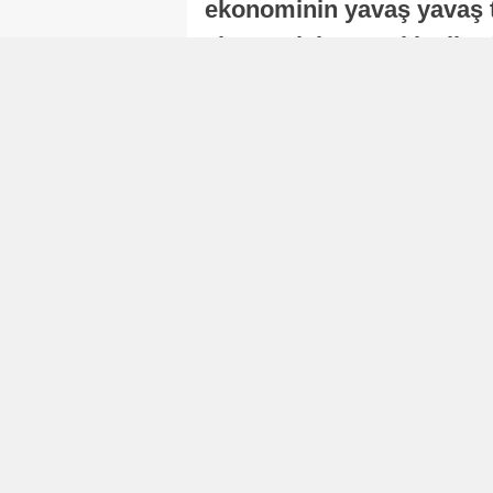
ekonominin yavaş yavaş t
ekonomisi, sonraki yıllard
Nur Duman