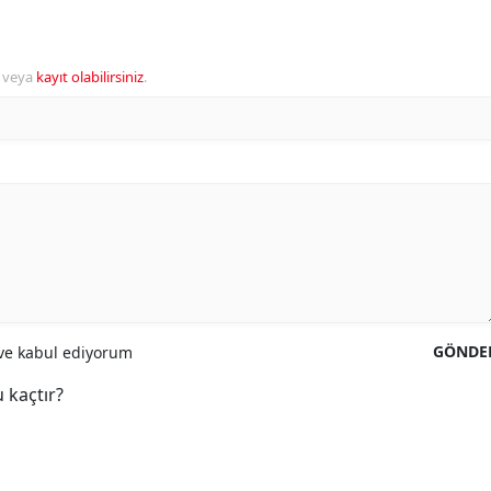
veya
kayıt olabilirsiniz
.
GÖNDE
e kabul ediyorum
 kaçtır?