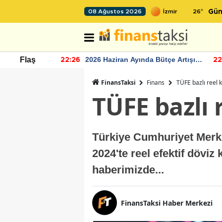
26
°
08 Ağustos 2026
Gün
r seviyesinin
2026 Haziran Ayında Bütçe Artışı
Flaş
22:26
22
Yaşandı
FinansTaksi
Finans
TÜFE bazlı reel k
TÜFE bazlı 
Türkiye Cumhuriyet Merke
2024'te reel efektif dövi
haberimizde...
FinansTaksi Haber Merkezi