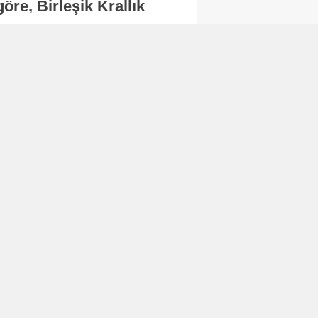
re, Birleşik Krallık
.
Abone Ol