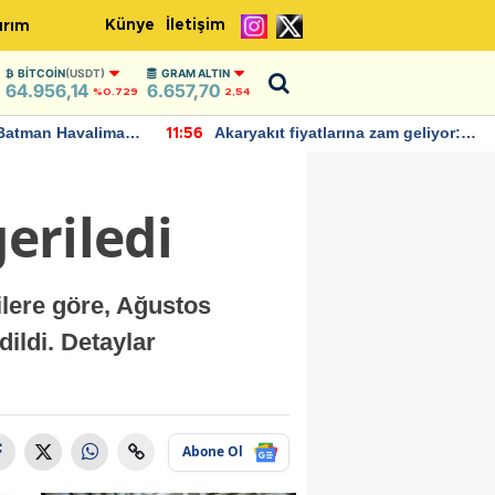
Künye
İletişim
ırım
BITCOIN
(USDT)
GRAM ALTIN
64.956,14
6.657,70
%0.729
2,54
Batman Havalimanı
Akaryakıt fiyatlarına zam geliyor:
11:56
 açıklamalarda
Yeni tarih açıklandı
geriledi
ilere göre, Ağustos
ildi. Detaylar
Abone Ol