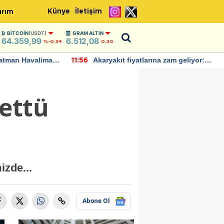
Künye
İletişim
ırım
BITCOIN
(USDT)
GRAM ALTIN
64.359,99
6.512,08
%-0.34
0,30
rına zam geliyor:
IMF, Birleşik Krallık ekonomisinin
22:37
ndı
bu yıl yüzde 1 büyümesini
öngörüyor
ettü
izde...
Abone Ol