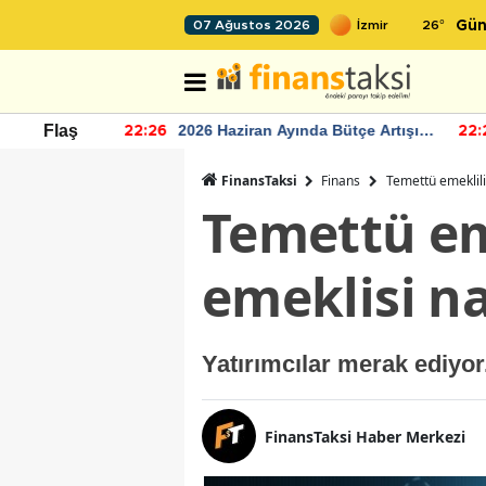
26
°
07 Ağustos 2026
Gün
 Bütçe Artışı
TCMB'nin rezervlerinde artan
Flaş
22:24
12
momentum devam ediyor
FinansTaksi
Finans
Temettü emeklili
Temettü em
emeklisi na
Yatırımcılar merak ediyor
FinansTaksi Haber Merkezi