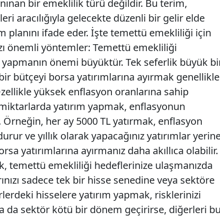
anınan bir emeklilik türü değildir. Bu terim,
i aracılığıyla gelecekte düzenli bir gelir elde
m planını ifade eder. İşte temettü emekliliği için
ı önemli yöntemler: Temettü emekliliği
m yapmanın önemi büyüktür. Tek seferlik büyük bi
i bir bütçeyi borsa yatırımlarına ayırmak genellikle
 Özellikle yüksek enflasyon oranlarına sahip
 miktarlarda yatırım yapmak, enflasyonun
ir. Örneğin, her ay 5000 TL yatırmak, enflasyon
urur ve yıllık olarak yapacağınız yatırımlar yerin
borsa yatırımlarına ayırmanız daha akıllıca olabilir.
, temettü emekliliği hedeflerinize ulaşmanızda
larınızı sadece tek bir hisse senedine veya sektöre
lerdeki hisselere yatırım yapmak, risklerinizi
 ya da sektör kötü bir dönem geçirirse, diğerleri b