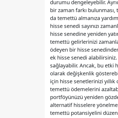
durumu dengeleyebilir. Ayrıc
bir zaman farkı bulunması, 
da temettü almanıza yardımcı
hisse senedi sayınızı zamanl
hisse senedine yeniden yatıra
temettü gelirlerinizi zamanl
ödeyen bir hisse senedinden
ek hisse senedi alabilirsiniz
sağlayabilir. Ancak, bu etk
olarak değişkenlik gösterebil
için hisse senetlerinizi yıllık
temettü ödemelerini azalta
portföyünüzü yeniden gözd
alternatif hisselere yönelmeni
temettü potansiyelini düzenl