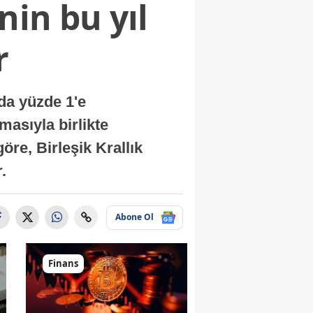
nin bu yıl
r
nda yüzde 1'e
masıyla birlikte
re, Birleşik Krallık
.
Abone Ol
Finans