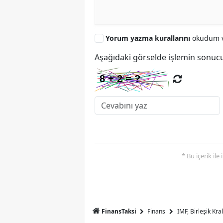
Yorum yazma kurallarını
okudum v
Aşağıdaki görselde işlemin sonucu
* Bu içerik ile
FinansTaksi
Finans
IMF, Birleşik Kr