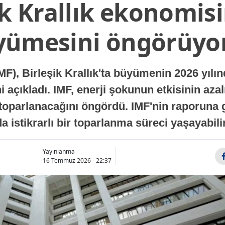
ik Krallık ekonomisi
yümesini öngörüyo
MF), Birleşik Krallık'ta büyümenin 2026 yılı
 açıkladı. IMF, enerji şokunun etkisinin azal
oparlanacağını öngördü. IMF'nin raporuna gö
a istikrarlı bir toparlanma süreci yaşayabilir
Yayınlanma
16 Temmuz 2026 - 22:37