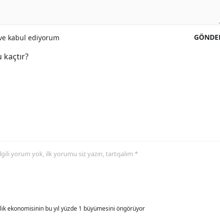
GÖNDE
e kabul ediyorum
 kaçtır?
 ilgili yorum yok, ilk yorumu siz yazın, tartışalım *
allık ekonomisinin bu yıl yüzde 1 büyümesini öngörüyor