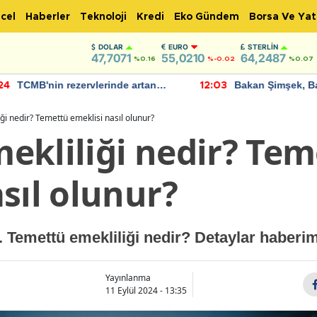
cel
Haberler
Teknoloji
Kredi
Eko Gündem
Borsa Ve Yat
DOLAR
EURO
STERLIN
47,7071
55,0210
64,2487
%0.16
%-0.02
%0.07
Bakan Şimşek, Batman Havalimanı
Akaryakıt fiyatla
:03
11:56
için umut verici açıklamalarda
Yeni tarih açıkla
bulundu
ği nedir? Temettü emeklisi nasıl olunur?
ekliliği nedir? Tem
sıl olunur?
. Temettü emekliliği nedir? Detaylar haberim
Yayınlanma
11 Eylül 2024 - 13:35