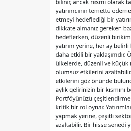
bilinir, ancak resmi olarak t
yatırımcının temettü ödemeler
etmeyi hedeflediği bir yatırı
dikkate almanız gereken baz
hedeflerken, düzenli biriki
yatırım yerine, her ay belirl
daha etkili bir yaklaşımdır.
ülkelerde, düzenli ve küçük
olumsuz etkilerini azaltabil
etkilerini göz önünde bulund
aylık gelirinizin bir kısmını 
Portföyünüzü çeşitlendirmek
kritik bir rol oynar. Yatırım
yapmak yerine, çeşitli sektör
azaltabilir. Bir hisse senedi