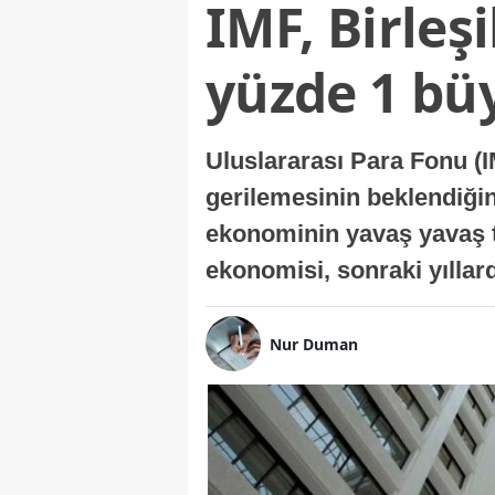
IMF, Birleş
yüzde 1 bü
Uluslararası Para Fonu (I
gerilemesinin beklendiğini
ekonominin yavaş yavaş t
ekonomisi, sonraki yıllard
Nur Duman