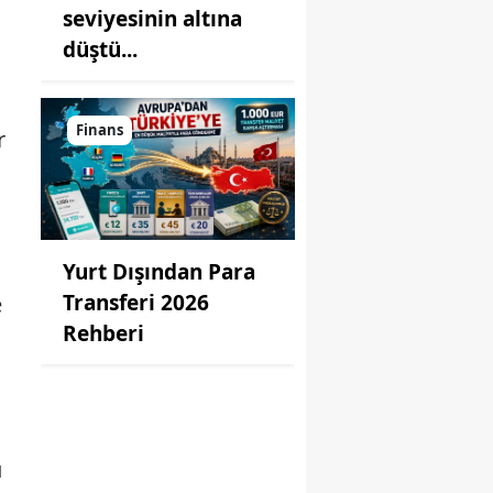
seviyesinin altına
düştü...
Finans
r
Yurt Dışından Para
Transferi 2026
e
Rehberi
u