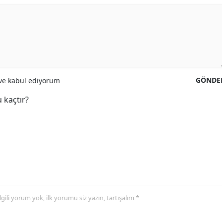
GÖNDE
e kabul ediyorum
 kaçtır?
 ilgili yorum yok, ilk yorumu siz yazın, tartışalım *