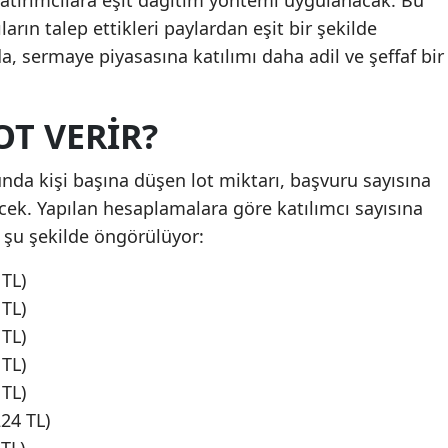
yatırımcılara eşit dağıtım yöntemi uygulanacak. Bu
arın talep ettikleri paylardan eşit bir şekilde
a, sermaye piyasasına katılımı daha adil ve şeffaf bir
OT VERİR?
unda kişi başına düşen lot miktarı, başvuru sayısına
ecek. Yapılan hesaplamalara göre katılımcı sayısına
ı şu şekilde öngörülüyor:
 TL)
 TL)
 TL)
 TL)
 TL)
224 TL)