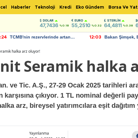
cel
Haberler
Teknoloji
Kredi
Eko Gündem
Borsa Ve Yat
DOLAR
EURO
STERLIN
47,7436
55,2510
64,4811
%0.18
%0.32
%0.38
TCMB'nin rezervlerinde artan
Bakan Şimşek, 
:24
12:03
momentum devam ediyor
için umut verici
bulundu
eramik halka arz oluyor!
nit Seramik halka a
n. ve Tic. A.Ş., 27-29 Ocak 2025 tarihleri ar
ın karşısına çıkıyor. 1 TL nominal değerli pay
halka arz, bireysel yatırımcılara eşit dağıtı
Yayınlanma