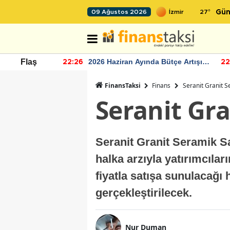
27
°
09 Ağustos 2026
Gün
r seviyesinin
2026 Haziran Ayında Bütçe Artışı
Flaş
22:26
22
Yaşandı
FinansTaksi
Finans
Seranit Granit S
Seranit Gra
Seranit Granit Seramik Sa
halka arzıyla yatırımcılar
fiyatla satışa sunulacağı 
gerçekleştirilecek.
Nur Duman