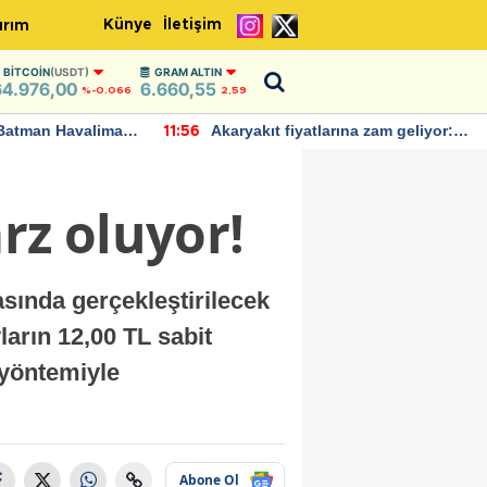
Künye
İletişim
ırım
BITCOIN
(USDT)
GRAM ALTIN
64.976,00
6.660,55
%-0.066
2,59
Batman Havalimanı
Akaryakıt fiyatlarına zam geliyor:
11:56
 açıklamalarda
Yeni tarih açıklandı
rz oluyor!
asında gerçekleştirilecek
ların 12,00 TL sabit
m yöntemiyle
Abone Ol