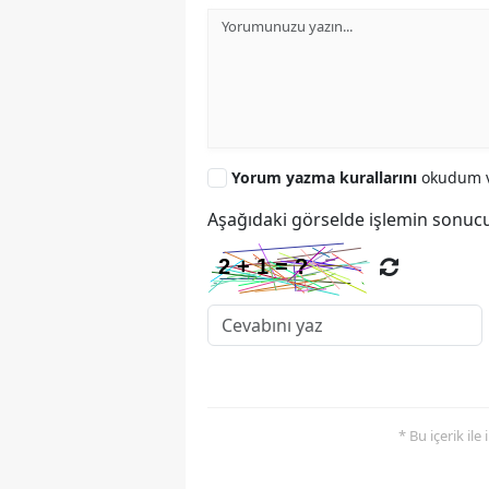
Yorum yazma kurallarını
okudum v
Aşağıdaki görselde işlemin sonucu
* Bu içerik ile