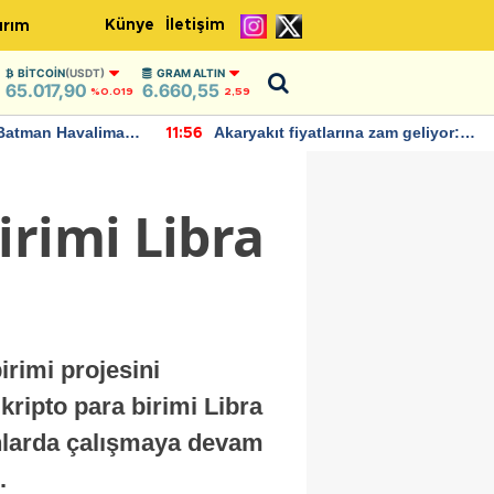
Künye
İletişim
ırım
BITCOIN
(USDT)
GRAM ALTIN
65.017,90
6.660,55
%0.019
2,59
Batman Havalimanı
Akaryakıt fiyatlarına zam geliyor:
11:56
 açıklamalarda
Yeni tarih açıklandı
irimi Libra
irimi projesini
kripto para birimi Libra
anlarda çalışmaya devam
.