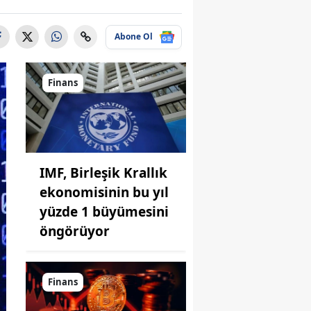
Abone Ol
Finans
IMF, Birleşik Krallık
ekonomisinin bu yıl
yüzde 1 büyümesini
öngörüyor
Finans