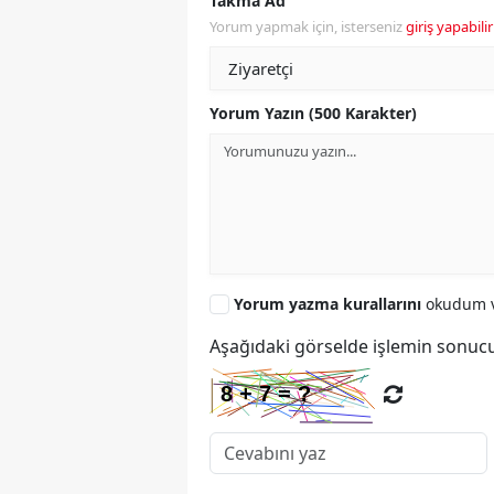
Takma Ad
Yorum yapmak için, isterseniz
giriş yapabilir
Yorum Yazın (500 Karakter)
Yorum yazma kurallarını
okudum v
Aşağıdaki görselde işlemin sonucu