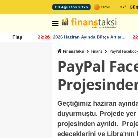
27
°
09 Ağustos 2026
Gün
r seviyesinin
2026 Haziran Ayında Bütçe Artışı
Flaş
22:26
22
Yaşandı
FinansTaksi
Finans
PayPal Facebook 
PayPal Face
Projesinden
Geçtiğimiz haziran ayında
duyurmuştu. Projede yer a
projesinden ayrıldı. Proj
edeceklerini ve Libra'nın 