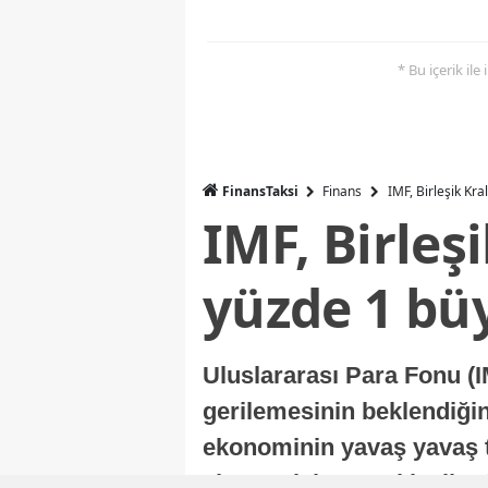
* Bu içerik ile
FinansTaksi
Finans
IMF, Birleşik Kr
IMF, Birleş
yüzde 1 bü
Uluslararası Para Fonu (I
gerilemesinin beklendiğini
ekonominin yavaş yavaş t
ekonomisi, sonraki yıllard