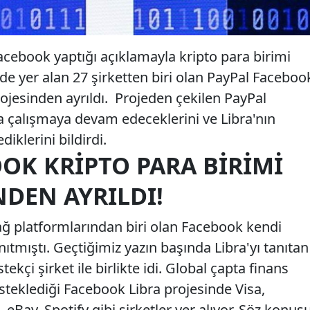
acebook yaptığı açıklamayla kripto para birimi
de yer alan 27 şirketten biri olan PayPal Faceboo
ojesinden ayrıldı. Projeden çekilen PayPal
da çalışmaya devam edeceklerini ve Libra'nın
iklerini bildirdi.
OK KRIPTO PARA BIRIMI
NDEN AYRILDI!
 ağ platformlarından biri olan Facebook kendi
anıtmıştı. Geçtiğimiz yazın başında Libra'yı tanıtan
kçi şirket ile birlikte idi. Global çapta finans
steklediği Facebook Libra projesinde Visa,
eBay, Spotify gibi şirketler yer alıyor. Söz konus