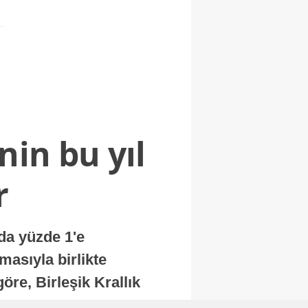
nin bu yıl
r
nda yüzde 1'e
masıyla birlikte
re, Birleşik Krallık
.