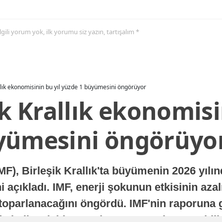
 ilgili yorum yok, ilk yorumu siz yazın, tartışalım *
allık ekonomisinin bu yıl yüzde 1 büyümesini öngörüyor
ik Krallık ekonomisi
yümesini öngörüyo
MF), Birleşik Krallık'ta büyümenin 2026 yılı
 açıkladı. IMF, enerji şokunun etkisinin azal
oparlanacağını öngördü. IMF'nin raporuna gö
a istikrarlı bir toparlanma süreci yaşayabilir