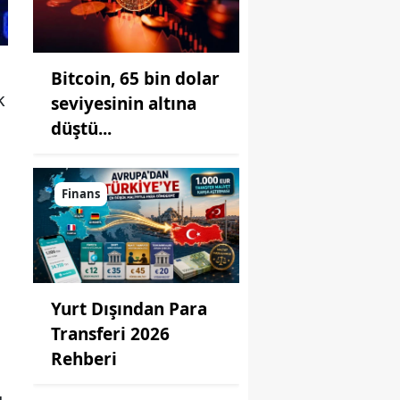
Bitcoin, 65 bin dolar
k
seviyesinin altına
düştü...
Finans
Yurt Dışından Para
Transferi 2026
Rehberi
u