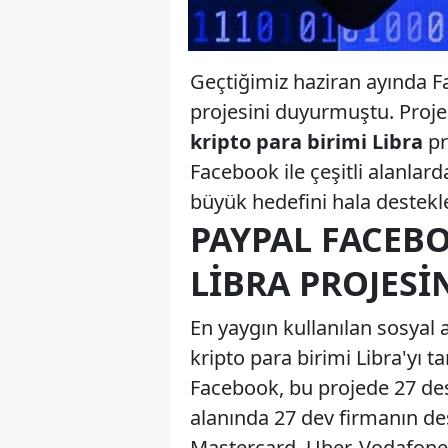
Geçtiğimiz haziran ayında F
projesini duyurmuştu. Proje
kripto para birimi Libra
pr
Facebook ile çeşitli alanlar
büyük hedefini hala destekled
PAYPAL FACEBO
LIBRA PROJESI
En yaygın kullanılan sosyal
kripto para birimi Libra'yı t
Facebook, bu projede 27 deste
alanında 27 dev firmanın de
Mastercard, Uber, Vodafone, 