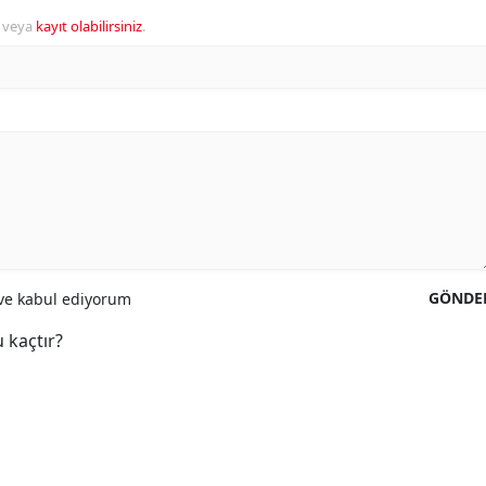
veya
kayıt olabilirsiniz
.
GÖNDE
e kabul ediyorum
 kaçtır?