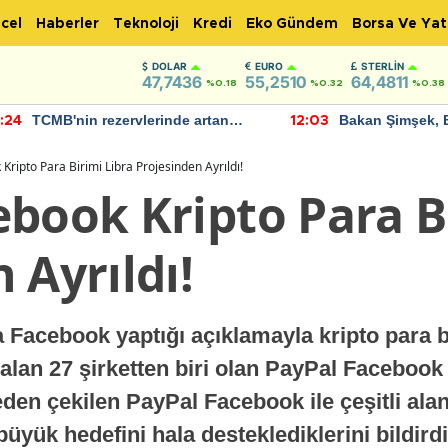
cel
Haberler
Teknoloji
Kredi
Eko Gündem
Borsa Ve Yat
DOLAR
EURO
STERLIN
47,7436
55,2510
64,4811
%0.18
%0.32
%0.38
TCMB'nin rezervlerinde artan
Bakan Şimşek, 
:24
12:03
momentum devam ediyor
için umut verici
bulundu
Kripto Para Birimi Libra Projesinden Ayrıldı!
book Kripto Para B
 Ayrıldı!
 Facebook yaptığı açıklamayla kripto para b
lan 27 şirketten biri olan PayPal Facebook 
eden çekilen PayPal Facebook ile çeşitli al
büyük hedefini hala desteklediklerini bildirdi