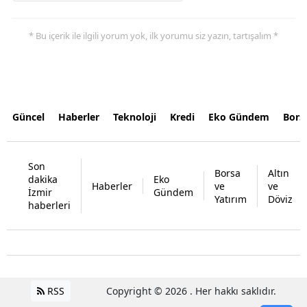
* Bu içerik ile ilgili yorum yok, ilk yorumu siz yazın, tartışalım *
Güncel
Haberler
Teknoloji
Kredi
Eko Gündem
Bors
Son
Borsa
Altın
dakika
Eko
Haberler
ve
ve
İzmir
Gündem
Yatırım
Döviz
haberleri
RSS
Copyright © 2026 . Her hakkı saklıdır.