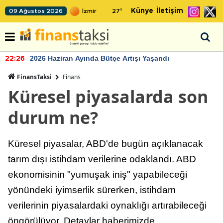
Künye
İletişim
09 Ağustos 2026
27
°
2026 Haziran Ayında Bütçe Artışı Yaşandı
22:26
FinansTaksi
Finans
Küresel piyasalarda son
durum ne?
Küresel piyasalar, ABD'de bugün açıklanacak
tarım dışı istihdam verilerine odaklandı. ABD
ekonomisinin "yumuşak iniş" yapabileceği
yönündeki iyimserlik sürerken, istihdam
verilerinin piyasalardaki oynaklığı artırabileceği
öngörülüyor. Detaylar haberimizde...