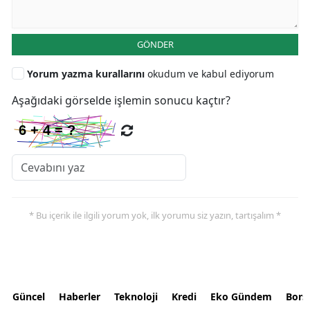
GÖNDER
Yorum yazma kurallarını
okudum ve kabul ediyorum
Aşağıdaki görselde işlemin sonucu kaçtır?
* Bu içerik ile ilgili yorum yok, ilk yorumu siz yazın, tartışalım *
Güncel
Haberler
Teknoloji
Kredi
Eko Gündem
Bors