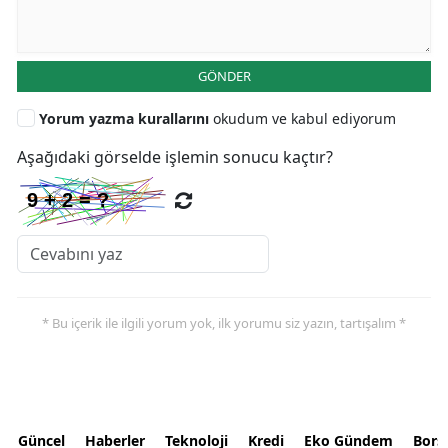
GÖNDER
Yorum yazma kurallarını
okudum ve kabul ediyorum
Aşağıdaki görselde işlemin sonucu kaçtır?
* Bu içerik ile ilgili yorum yok, ilk yorumu siz yazın, tartışalım *
Güncel
Haberler
Teknoloji
Kredi
Eko Gündem
Bors