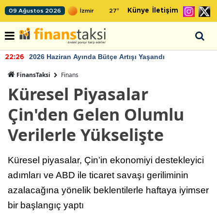
Künye
İletişim
09 Ağustos 2026
27
°
2026 Haziran Ayında Bütçe Artışı Yaşandı
22:26
FinansTaksi
Finans
Küresel Piyasalar
Çin'den Gelen Olumlu
Verilerle Yükselişte
Küresel piyasalar, Çin’in ekonomiyi destekleyici
adımları ve ABD ile ticaret savaşı geriliminin
azalacağına yönelik beklentilerle haftaya iyimser
bir başlangıç yaptı