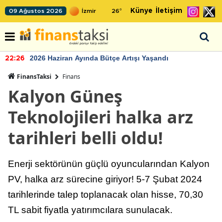
Künye
İletişim
09 Ağustos 2026
26
°
2026 Haziran Ayında Bütçe Artışı Yaşandı
22:26
FinansTaksi
Finans
Kalyon Güneş
Teknolojileri halka arz
tarihleri belli oldu!
Enerji sektörünün güçlü oyuncularından Kalyon
PV, halka arz sürecine giriyor! 5-7 Şubat 2024
tarihlerinde talep toplanacak olan hisse, 70,30
TL sabit fiyatla yatırımcılara sunulacak.