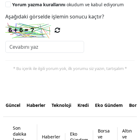
Yorum yazma kurallarını
okudum ve kabul ediyorum
Aşağıdaki görselde işlemin sonucu kaçtır?
* Bu içerik ile ilgili yorum yok, ilk yorumu siz yazın, tartışalım *
Güncel
Haberler
Teknoloji
Kredi
Eko Gündem
Bors
Son
Borsa
Altın
dakika
Eko
Haberler
ve
ve
İzmir
Gündem