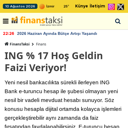
Künye
İletişim
10 Ağustos 2026
25
°
2026 Haziran Ayında Bütçe Artışı Yaşandı
22:26
FinansTaksi
Finans
ING % 17 Hoş Geldin
Faizi Veriyor!
Yeni nesil bankacılıkta sürekli ilerleyen ING
Bank e-turuncu hesap ile şubesi olmayan yeni
nesil bir vadeli mevduat hesabı sunuyor. Söz
konusu hesapla dijital ortamda kolayca işlemleri
gerçekleştirebilir aynı zamanda da faiz
fırsatından faydalanabilirsiniz. E-turuncu hesap