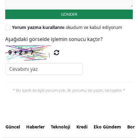
GÖNDER
Yorum yazma kurallarını
okudum ve kabul ediyorum
Aşağıdaki görselde işlemin sonucu kaçtır?
* Bu içerik ile ilgili yorum yok, ilk yorumu siz yazın, tartışalım *
Güncel
Haberler
Teknoloji
Kredi
Eko Gündem
Bors