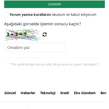
GÖNDER
Yorum yazma kurallarını
okudum ve kabul ediyorum
Aşağıdaki görselde işlemin sonucu kaçtır?
* Bu içerik ile ilgili yorum yok, ilk yorumu siz yazın, tartışalım *
Güncel
Haberler
Teknoloji
Kredi
Eko Gündem
Bors