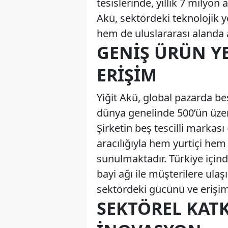
tesislerinde, yıllık 7 milyon 
Akü, sektördeki teknolojik y
hem de uluslararası alanda 
GENIŞ ÜRÜN YE
ERIŞIM
Yiğit Akü, global pazarda be
dünya genelinde 500’ün üzeri
Şirketin beş tescilli markası
aracılığıyla hem yurtiçi hem
sunulmaktadır. Türkiye içinde
bayi ağı ile müşterilere ulaş
sektördeki gücünü ve erişim
SEKTÖREL KATK