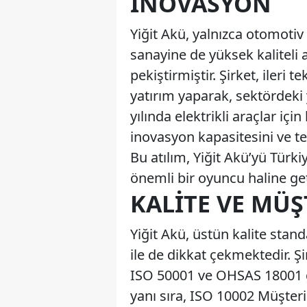
İNOVASYON
Yiğit Akü, yalnızca otomoti
sanayine de yüksek kaliteli a
pekiştirmiştir. Şirket, ileri
yatırım yaparak, sektördeki 
yılında elektrikli araçlar iç
inovasyon kapasitesini ve te
Bu atılım, Yiğit Akü’yü Türki
önemli bir oyuncu haline get
KALITE VE MÜ
Yiğit Akü, üstün kalite stan
ile de dikkat çekmektedir. Ş
ISO 50001 ve OHSAS 18001 gib
yanı sıra, ISO 10002 Müşter