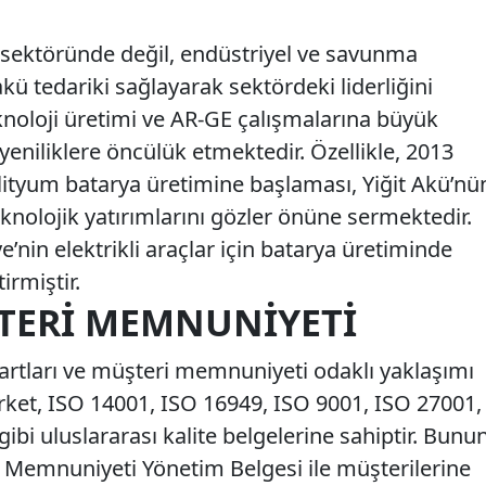
v sektöründe değil, endüstriyel ve savunma
kü tedariki sağlayarak sektördeki liderliğini
 teknoloji üretimi ve AR-GE çalışmalarına büyük
yeniliklere öncülük etmektedir. Özellikle, 2013
in lityum batarya üretimine başlaması, Yiğit Akü’nü
knolojik yatırımlarını gözler önüne sermektedir.
ye’nin elektrikli araçlar için batarya üretiminde
irmiştir.
ŞTERI MEMNUNIYETI
dartları ve müşteri memnuniyeti odaklı yaklaşımı
irket, ISO 14001, ISO 16949, ISO 9001, ISO 27001,
i uluslararası kalite belgelerine sahiptir. Bunu
i Memnuniyeti Yönetim Belgesi ile müşterilerine