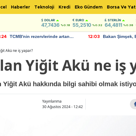
cel
Haberler
Teknoloji
Kredi
Eko Gündem
Borsa Ve Yat
DOLAR
EURO
STERLIN
47,7436
55,2510
64,4811
%0.18
%0.32
%0.38
TCMB'nin rezervlerinde artan
Bakan Şimşek, 
:24
12:03
momentum devam ediyor
için umut verici
bulundu
ğit Akü ne iş yapar?
lan Yiğit Akü ne iş 
n Yiğit Akü hakkında bilgi sahibi olmak istiy
Yayınlanma
30 Ağustos 2024 - 12:42