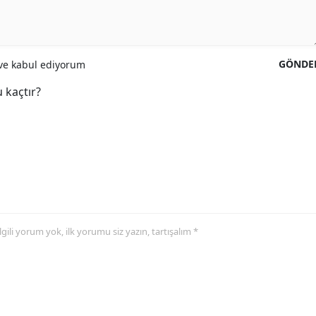
GÖNDE
e kabul ediyorum
 kaçtır?
 ilgili yorum yok, ilk yorumu siz yazın, tartışalım *