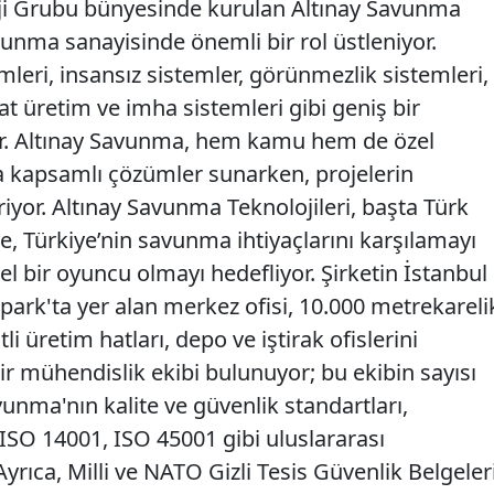
oji Grubu bünyesinde kurulan Altınay Savunma
avunma sanayisinde önemli bir rol üstleniyor.
mleri, insansız sistemler, görünmezlik sistemleri,
t üretim ve imha sistemleri gibi geniş bir
yor. Altınay Savunma, hem kamu hem de özel
ra kapsamlı çözümler sunarken, projelerin
iriyor. Altınay Savunma Teknolojileri, başta Türk
re, Türkiye’nin savunma ihtiyaçlarını karşılamayı
el bir oyuncu olmayı hedefliyor. Şirketin İstanbul
park'ta yer alan merkez ofisi, 10.000 metrekareli
tli üretim hatları, depo ve iştirak ofislerini
bir mühendislik ekibi bulunuyor; bu ekibin sayısı
vunma'nın kalite ve güvenlik standartları,
ISO 14001, ISO 45001 gibi uluslararası
 Ayrıca, Milli ve NATO Gizli Tesis Güvenlik Belgeler