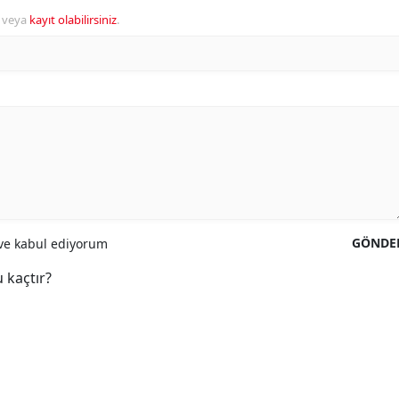
veya
kayıt olabilirsiniz
.
GÖNDE
e kabul ediyorum
 kaçtır?