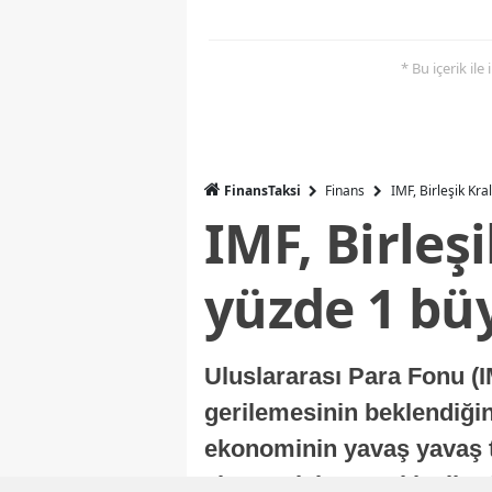
* Bu içerik ile
FinansTaksi
Finans
IMF, Birleşik Kr
IMF, Birleş
yüzde 1 bü
Uluslararası Para Fonu (I
gerilemesinin beklendiğini
ekonominin yavaş yavaş t
ekonomisi, sonraki yıllard