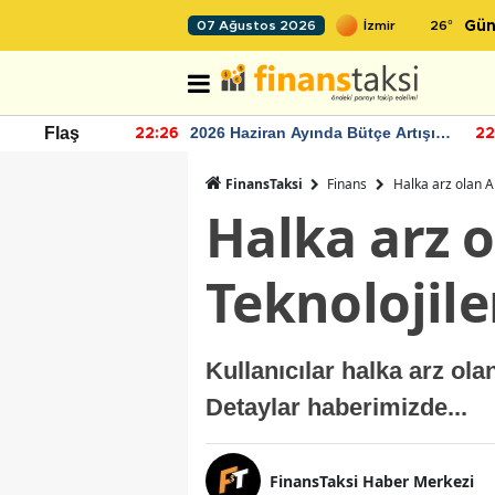
26
°
07 Ağustos 2026
Gün
r seviyesinin
2026 Haziran Ayında Bütçe Artışı
Flaş
22:26
22
Yaşandı
FinansTaksi
Finans
Halka arz olan A
Halka arz 
Teknolojile
Kullanıcılar halka arz ola
Detaylar haberimizde...
FinansTaksi Haber Merkezi