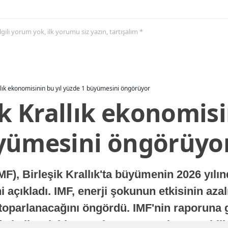
 ilgili yorum yok, ilk yorumu siz yazın, tartışalım *
allık ekonomisinin bu yıl yüzde 1 büyümesini öngörüyor
ik Krallık ekonomisi
yümesini öngörüyo
MF), Birleşik Krallık'ta büyümenin 2026 yılı
 açıkladı. IMF, enerji şokunun etkisinin azal
oparlanacağını öngördü. IMF'nin raporuna gö
a istikrarlı bir toparlanma süreci yaşayabilir