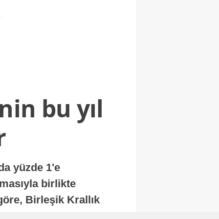
nin bu yıl
r
nda yüzde 1'e
masıyla birlikte
re, Birleşik Krallık
.