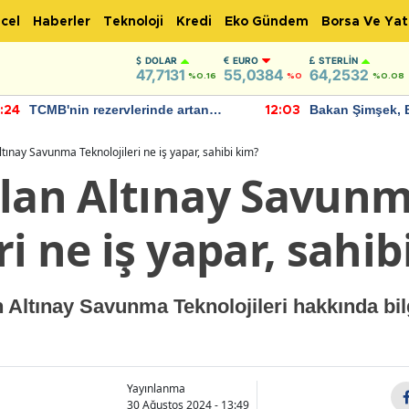
cel
Haberler
Teknoloji
Kredi
Eko Gündem
Borsa Ve Yat
DOLAR
EURO
STERLIN
47,7131
55,0384
64,2532
%0.16
%0
%0.08
TCMB'nin rezervlerinde artan
Bakan Şimşek, 
:24
12:03
momentum devam ediyor
için umut verici
bulundu
ltınay Savunma Teknolojileri ne iş yapar, sahibi kim?
olan Altınay Savun
ri ne iş yapar, sahib
n Altınay Savunma Teknolojileri hakkında bilg
Yayınlanma
30 Ağustos 2024 - 13:49