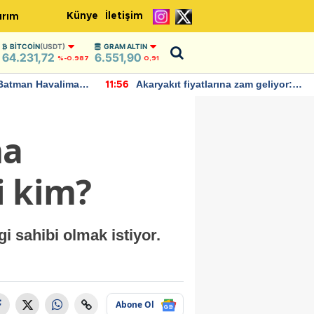
Künye
İletişim
ırım
BITCOIN
(USDT)
GRAM ALTIN
64.231,72
6.551,90
%-0.987
0,91
Batman Havalimanı
Akaryakıt fiyatlarına zam geliyor:
11:56
 açıklamalarda
Yeni tarih açıklandı
ma
i kim?
i sahibi olmak istiyor.
Abone Ol