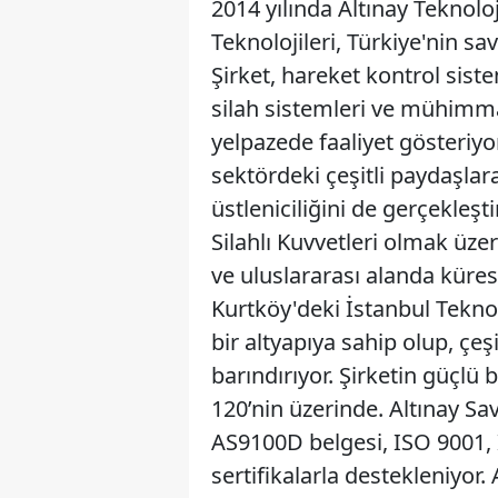
2014 yılında Altınay Teknol
Teknolojileri, Türkiye'nin s
Şirket, hareket kontrol siste
silah sistemleri ve mühimma
yelpazede faaliyet gösteri
sektördeki çeşitli paydaşla
üstleniciliğini de gerçekleşt
Silahlı Kuvvetleri olmak üze
ve uluslararası alanda küres
Kurtköy'deki İstanbul Tekno
bir altyapıya sahip olup, çeşi
barındırıyor. Şirketin güçlü 
120’nin üzerinde. Altınay Sa
AS9100D belgesi, ISO 9001, 
sertifikalarla destekleniyor.