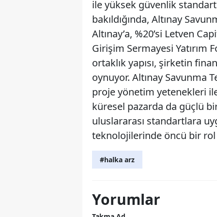
ile yüksek güvenlik standartl
bakıldığında, Altınay Savunm
Altınay’a, %20’si Letven Cap
Girişim Sermayesi Yatırım Fo
ortaklık yapısı, şirketin fin
oynuyor. Altınay Savunma Tek
proje yönetim yetenekleri i
küresel pazarda da güçlü bir
uluslararası standartlara u
teknolojilerinde öncü bir r
#halka arz
Yorumlar
Takma Ad