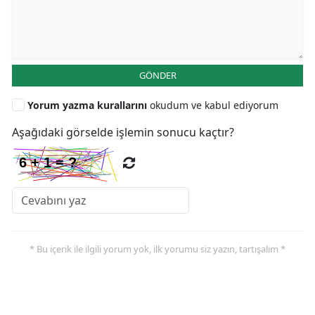
GÖNDER
Yorum yazma kurallarını
okudum ve kabul ediyorum
Aşağıdaki görselde işlemin sonucu kaçtır?
* Bu içerik ile ilgili yorum yok, ilk yorumu siz yazın, tartışalım *