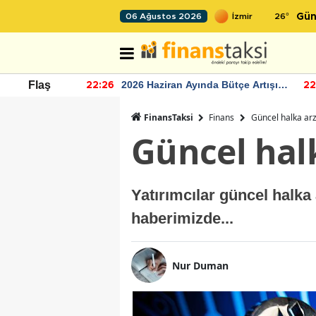
26
°
06 Ağustos 2026
Gün
r seviyesinin
2026 Haziran Ayında Bütçe Artışı
Flaş
22:26
22
Yaşandı
FinansTaksi
Finans
Güncel halka arz
Güncel hal
Yatırımcılar güncel halka
haberimizde...
Nur Duman