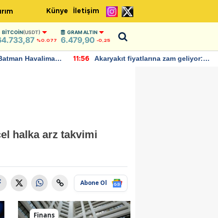
Künye
İletişim
ırım
BITCOIN
(USDT)
GRAM ALTIN
64.733,87
6.479,90
%0.077
-0,25
Batman Havalimanı
Akaryakıt fiyatlarına zam geliyor:
11:56
 açıklamalarda
Yeni tarih açıklandı
el halka arz takvimi
Abone Ol
Finans