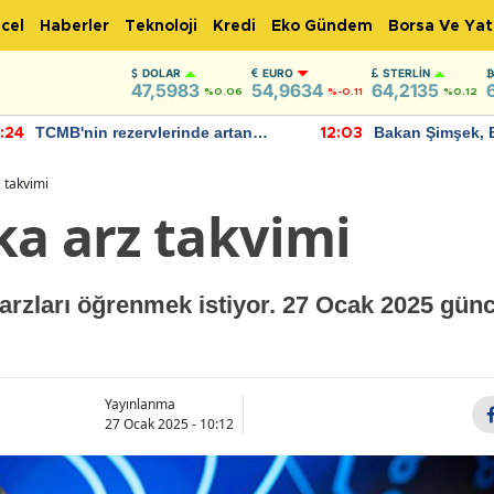
cel
Haberler
Teknoloji
Kredi
Eko Gündem
Borsa Ve Yat
DOLAR
EURO
STERLIN
47,5983
54,9634
64,2135
%0.06
%-0.11
%0.12
TCMB'nin rezervlerinde artan
Bakan Şimşek, 
:24
12:03
momentum devam ediyor
için umut verici
bulundu
 takvimi
ka arz takvimi
 arzları öğrenmek istiyor. 27 Ocak 2025 günc
Yayınlanma
27 Ocak 2025 - 10:12