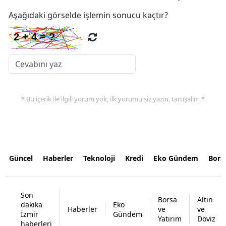
Aşağıdaki görselde işlemin sonucu kaçtır?
* Bu içerik ile ilgili yorum yok, ilk yorumu siz yazın, tartışalım *
Güncel
Haberler
Teknoloji
Kredi
Eko Gündem
Bors
Son
Borsa
Altın
dakika
Eko
Haberler
ve
ve
İzmir
Gündem
Yatırım
Döviz
haberleri