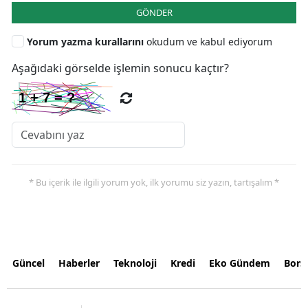
GÖNDER
Yorum yazma kurallarını
okudum ve kabul ediyorum
Aşağıdaki görselde işlemin sonucu kaçtır?
* Bu içerik ile ilgili yorum yok, ilk yorumu siz yazın, tartışalım *
Güncel
Haberler
Teknoloji
Kredi
Eko Gündem
Bors