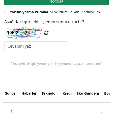
GÖNDER
Yorum yazma kurallarını
okudum ve kabul ediyorum
Aşağıdaki görselde işlemin sonucu kaçtır?
* Bu içerik ile ilgili yorum yok, ilk yorumu siz yazın, tartışalım *
Güncel
Haberler
Teknoloji
Kredi
Eko Gündem
Bors
Son