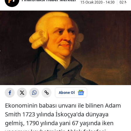
15 Ocak 2020 - 14:30
02 Nis
Abone Ol
Ekonominin babası unvanı ile bilinen Adam
Smith 1723 yılında İskoçya'da dünyaya
gelmiş, 1790 yılında yani 67 yaşında iken