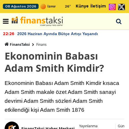
Künye
İletişim
08 Ağustos 2026
26
°
TCMB'nin rezervlerinde artan momentum devam ediyo
22:24
FinansTaksi
Finans
Ekonominin Babası
Adam Smith Kimdir?
Ekonominin Babası Adam Smith Kimdir kısaca
Adam Smith makale özet Adam Smith sanayi
devrimi Adam Smith sözleri Adam Smith
etkilendiği kişi Adam Smith 1876
Yayınlanma
Günce
FinansTaksi Haber Merkezi