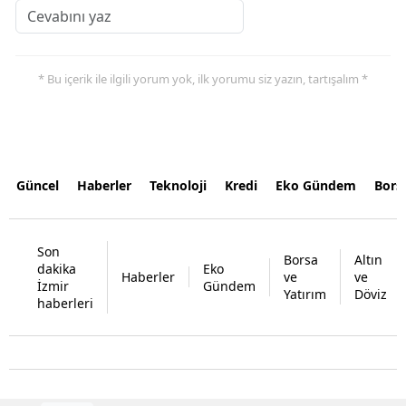
* Bu içerik ile ilgili yorum yok, ilk yorumu siz yazın, tartışalım *
Güncel
Haberler
Teknoloji
Kredi
Eko Gündem
Bors
Son
Borsa
Altın
dakika
Eko
Haberler
ve
ve
İzmir
Gündem
Yatırım
Döviz
haberleri