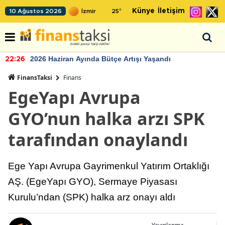
Künye
İletişim
10 Ağustos 2026
25
°
2026 Haziran Ayında Bütçe Artışı Yaşandı
22:26
FinansTaksi
Finans
EgeYapı Avrupa
GYO’nun halka arzı SPK
tarafından onaylandı
Ege Yapı Avrupa Gayrimenkul Yatırım Ortaklığı
AŞ. (EgeYapı GYO), Sermaye Piyasası
Kurulu’ndan (SPK) halka arz onayı aldı