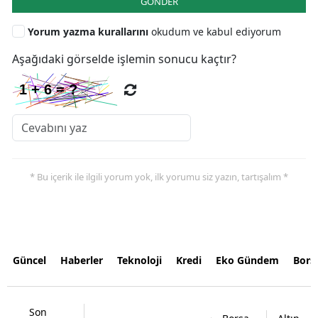
GÖNDER
Yorum yazma kurallarını
okudum ve kabul ediyorum
Aşağıdaki görselde işlemin sonucu kaçtır?
* Bu içerik ile ilgili yorum yok, ilk yorumu siz yazın, tartışalım *
Güncel
Haberler
Teknoloji
Kredi
Eko Gündem
Bors
Son