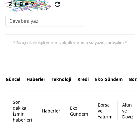
* Bu içerik ile ilgili yorum yok, ilk yorumu siz yazın, tartışalım *
Güncel
Haberler
Teknoloji
Kredi
Eko Gündem
Bors
Son
Borsa
Altın
dakika
Eko
Haberler
ve
ve
İzmir
Gündem
Yatırım
Döviz
haberleri