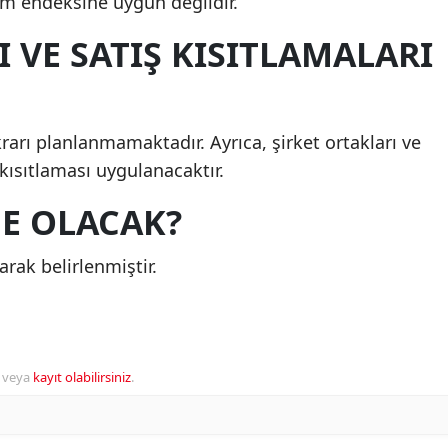
ım endeksine uygun değildir.
I VE SATIŞ KISITLAMALARI
krarı planlanmamaktadır. Ayrıca, şirket ortakları ve
 kısıtlaması uygulanacaktır.
E OLACAK?
rak belirlenmiştir.
veya
kayıt olabilirsiniz
.