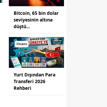
Bitcoin, 65 bin dolar
seviyesinin altına
düştü...
Finans
Yurt Dışından Para
Transferi 2026
Rehberi