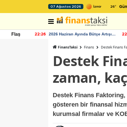
26
°
07 Ağustos 2026
Gün
r seviyesinin
2026 Haziran Ayında Bütçe Artışı
Flaş
22:26
22
Yaşandı
FinansTaksi
Finans
Destek Finans Fa
Destek Fin
zaman, kaç 
Destek Finans Faktoring, 1
gösteren bir finansal hizm
kurumsal firmalar ve KOBİ