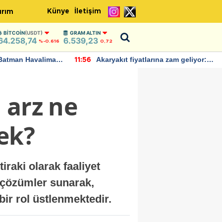
Künye
İletişim
ırım
BITCOIN
(USDT)
GRAM ALTIN
64.258,74
6.539,23
%-0.616
0,72
Batman Havalimanı
Akaryakıt fiyatlarına zam geliyor:
11:56
 açıklamalarda
Yeni tarih açıklandı
 arz ne
ek?
iraki olarak faaliyet
k çözümler sunarak,
ir rol üstlenmektedir.