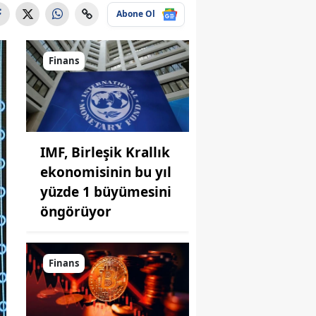
Abone Ol
Finans
IMF, Birleşik Krallık
ekonomisinin bu yıl
yüzde 1 büyümesini
öngörüyor
Finans