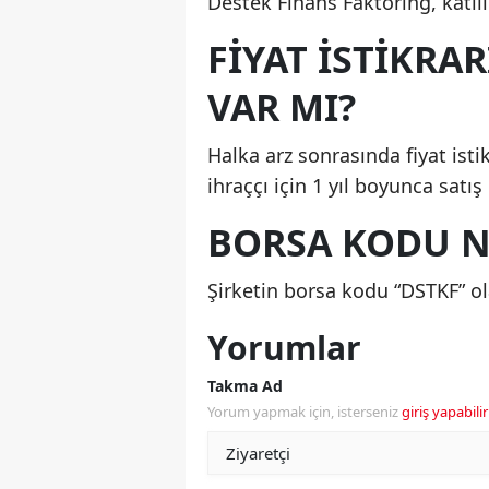
Destek Finans Faktoring, katıl
FIYAT İSTIKRAR
VAR MI?
Halka arz sonrasında fiyat isti
ihraççı için 1 yıl boyunca satış
BORSA KODU N
Şirketin borsa kodu “DSTKF” ola
Yorumlar
Takma Ad
Yorum yapmak için, isterseniz
giriş yapabilir