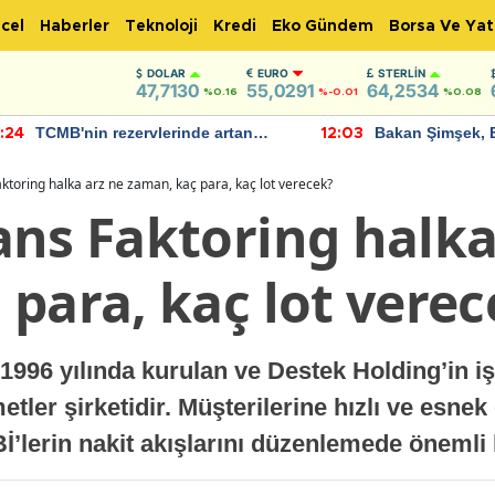
cel
Haberler
Teknoloji
Kredi
Eko Gündem
Borsa Ve Yat
DOLAR
EURO
STERLIN
47,7130
55,0291
64,2534
%0.16
%-0.01
%0.08
TCMB'nin rezervlerinde artan
Bakan Şimşek, 
:24
12:03
momentum devam ediyor
için umut verici
bulundu
ktoring halka arz ne zaman, kaç para, kaç lot verecek?
ans Faktoring halka
para, kaç lot verec
996 yılında kurulan ve Destek Holding’in işt
etler şirketidir. Müşterilerine hızlı ve esne
’lerin nakit akışlarını düzenlemede önemli b