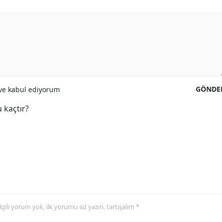
GÖNDE
e kabul ediyorum
 kaçtır?
 ilgili yorum yok, ilk yorumu siz yazın, tartışalım *