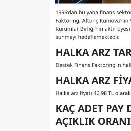
1996’dan bu yana finans sektö
Faktoring, Altunç Kumova’nın %
Kurumlar Birliği’nin aktif üyes
sunmayı hedeflemektedir.
HALKA ARZ TA
Destek Finans Faktoring’in halk
HALKA ARZ FIY
Halka arz fiyatı 46,98 TL olarak
KAÇ ADET PAY 
AÇIKLIK ORANI