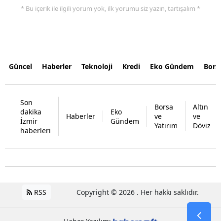
* Bu içerik ile ilgili yorum yok, ilk yorumu siz yazın, tartışalım *
Güncel
Haberler
Teknoloji
Kredi
Eko Gündem
Bors
Son
Borsa
Altın
dakika
Eko
Haberler
ve
ve
İzmir
Gündem
Yatırım
Döviz
haberleri
RSS
Copyright © 2026 . Her hakkı saklıdır.