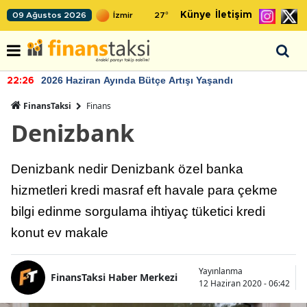
Künye
İletişim
09 Ağustos 2026
27
°
2026 Haziran Ayında Bütçe Artışı Yaşandı
22:26
FinansTaksi
Finans
Denizbank
Denizbank nedir Denizbank özel banka
hizmetleri kredi masraf eft havale para çekme
bilgi edinme sorgulama ihtiyaç tüketici kredi
konut ev makale
Yayınlanma
FinansTaksi Haber Merkezi
12 Haziran 2020 - 06:42