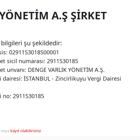
YÖNETIM A.Ş ŞIRKET
ilgileri şu şekildedir:
sis: 0291153018500001
et sicil numarası: 2911530185
aret unvanı: DENGE VARLIK YÖNETİM A.Ş.
 dairesi: İSTANBUL - Zincirlikuyu Vergi Dairesi
i no: 2911530185
veya
kayıt olabilirsiniz
.