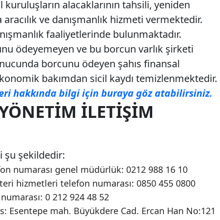
l kuruluşların alacaklarının tahsili, yeniden
 aracılık ve danışmanlık hizmeti vermektedir.
anışmanlık faaliyetlerinde bulunmaktadır.
unu ödeyemeyen ve bu borcun varlık şirketi
sonucunda borcunu ödeyen şahıs finansal
onomik bakımdan sicil kaydı temizlenmektedir.
eri hakkında bilgi için buraya göz atabilirsiniz.
YÖNETIM İLETIŞIM
i şu şekildedir:
fon numarası genel müdürlük: 0212 988 16 10
eri hizmetleri telefon numarası: 0850 455 0800
 numarası: 0 212 924 48 52
es: Esentepe mah. Büyükdere Cad. Ercan Han No:121