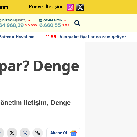
Künye
İletişim
ırım
BITCOIN
(USDT)
GRAM ALTIN
64.968,39
6.660,55
%0.939
2,59
Batman Havalimanı
Akaryakıt fiyatlarına zam geliyor:
11:56
 açıklamalarda
Yeni tarih açıklandı
apar? Denge
Yönetim iletişim, Denge
Abone Ol