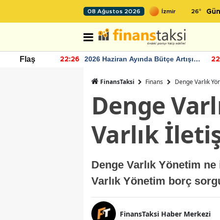
26
°
08 Ağustos 2026
Gün
r seviyesinin
2026 Haziran Ayında Bütçe Artışı
Flaş
22:26
22
Yaşandı
FinansTaksi
Finans
Denge Varlık Yön
Denge Varl
Varlık İlet
Denge Varlık Yönetim ne i
Varlık Yönetim borç sorgu
FinansTaksi Haber Merkezi