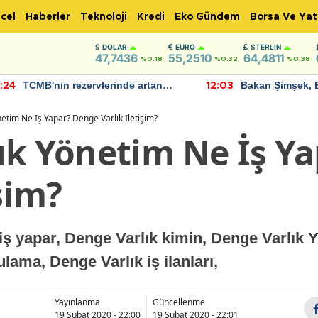
cel
Haberler
Teknoloji
Kredi
Eko Gündem
Borsa Ve Yat
DOLAR
EURO
STERLIN
47,7436
55,2510
64,4811
%0.18
%0.32
%0.38
TCMB'nin rezervlerinde artan
Bakan Şimşek, 
:24
12:03
momentum devam ediyor
için umut verici
bulundu
etim Ne İş Yapar? Denge Varlık İletişim?
ık Yönetim Ne İş Y
işim?
ş yapar, Denge Varlık kimin, Denge Varlık 
lama, Denge Varlık iş ilanları,
Yayınlanma
Güncellenme
19 Şubat 2020 - 22:00
19 Şubat 2020 - 22:01