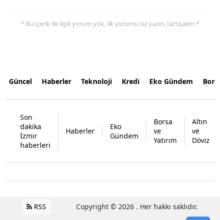
* Bu içerik ile ilgili yorum yok, ilk yorumu siz yazın, tartışalım *
Güncel
Haberler
Teknoloji
Kredi
Eko Gündem
Bors
Son
Borsa
Altın
dakika
Eko
Haberler
ve
ve
İzmir
Gündem
Yatırım
Döviz
haberleri
RSS
Copyright © 2026 . Her hakkı saklıdır.