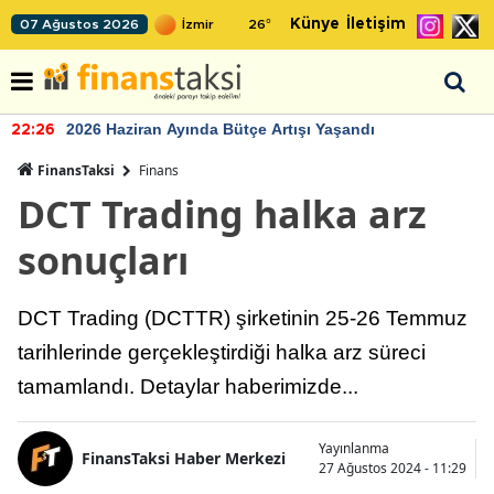
Künye
İletişim
07 Ağustos 2026
26
°
2026 Haziran Ayında Bütçe Artışı Yaşandı
22:26
FinansTaksi
Finans
DCT Trading halka arz
sonuçları
DCT Trading (DCTTR) şirketinin 25-26 Temmuz
tarihlerinde gerçekleştirdiği halka arz süreci
tamamlandı. Detaylar haberimizde...
Yayınlanma
FinansTaksi Haber Merkezi
27 Ağustos 2024 - 11:29