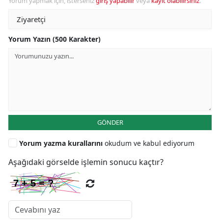
Yorum yapmak için, isterseniz
giriş yapabilir
veya
kayıt olabilirsiniz
.
Yorum Yazın (500 Karakter)
GÖNDER
Yorum yazma kurallarını
okudum ve kabul ediyorum
Aşağıdaki görselde işlemin sonucu kaçtır?