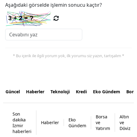
Aşağıdaki görselde işlemin sonucu kaçtır?
* Bu içerik ile ilgili yorum yok, ilk yorumu siz yazın, tartışalım *
Güncel
Haberler
Teknoloji
Kredi
Eko Gündem
Bors
Son
Borsa
Altın
dakika
Eko
Haberler
ve
ve
İzmir
Gündem
Yatırım
Döviz
haberleri