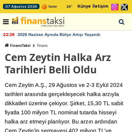
Künye
İletişim
07 Ağustos 2026
26
°
2026 Haziran Ayında Bütçe Artışı Yaşandı
22:26
FinansTaksi
Finans
Cem Zeytin Halka Arz
Tarihleri Belli Oldu
Cem Zeytin A.Ş., 29 Ağustos ve 2-3 Eylül 2024
tarihleri arasında gerçekleşecek halka arzıyla
dikkatleri üzerine çekiyor. Şirket, 15,30 TL sabit
fiyatla 100 milyon TL nominal tutarda hisseyi
halka arz etmeyi planlıyor. Bu arzın ardından
Cem Zeytin’in sermayesi 402 milyon TL’ye