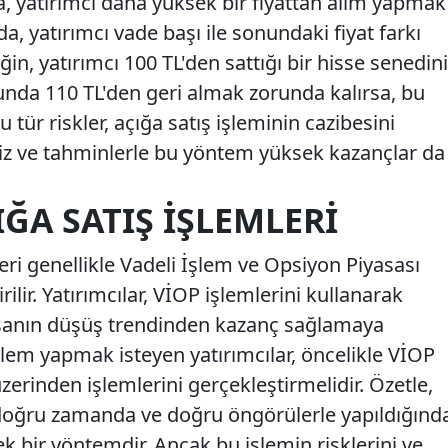
sa, yatırımcı daha yüksek bir fiyattan alım yapmak
a, yatırımcı vade başı ile sonundaki fiyat farkı
in, yatırımcı 100 TL'den sattığı bir hisse senedini
nda 110 TL'den geri almak zorunda kalırsa, bu
tür riskler, açığa satış işleminin cazibesini
aliz ve tahminlerle bu yöntem yüksek kazançlar da
IĞA SATIŞ İŞLEMLERI
leri genellikle Vadeli İşlem ve Opsiyon Piyasası
ilir. Yatırımcılar, VİOP işlemlerini kullanarak
yasanın düşüş trendinden kazanç sağlamaya
işlem yapmak isteyen yatırımcılar, öncelikle VİOP
erinden işlemlerini gerçekleştirmelidir. Özetle,
 doğru zamanda ve doğru öngörülerle yapıldığınd
 bir yöntemdir. Ancak bu işlemin risklerini ve