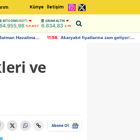
Künye
İletişim
ırım
BITCOIN
(USDT)
GRAM ALTIN
64.955,98
6.634,83
%0.607
2,19
Batman Havalimanı
Akaryakıt fiyatlarına zam geliyor:
11:56
 açıklamalarda
Yeni tarih açıklandı
leri ve
Abone Ol