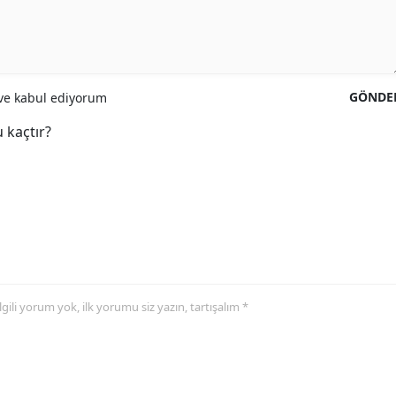
GÖNDE
e kabul ediyorum
 kaçtır?
 ilgili yorum yok, ilk yorumu siz yazın, tartışalım *