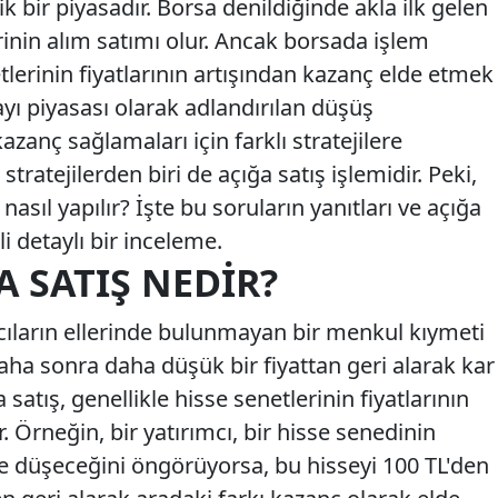
bir piyasadır. Borsa denildiğinde akla ilk gelen
erinin alım satımı olur. Ancak borsada işlem
lerinin fiyatlarının artışından kazanç elde etmek
yı piyasası olarak adlandırılan düşüş
kazanç sağlamaları için farklı stratejilere
tratejilerden biri de açığa satış işlemidir. Peki,
nasıl yapılır? İşte bu soruların yanıtları ve açığa
ili detaylı bir inceleme.
 SATIŞ NEDIR?
mcıların ellerinde bulunmayan bir menkul kıymeti
aha sonra daha düşük bir fiyattan geri alarak kar
 satış, genellikle hisse senetlerinin fiyatlarının
r. Örneğin, bir yatırımcı, bir hisse senedinin
ye düşeceğini öngörüyorsa, bu hisseyi 100 TL'den