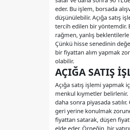
satar ve daha sonra 90 TL'de
eder. Bu işlem, borsada alışv
düşünülebilir. Açığa satış işl
tercih edilen bir yöntemdir
rağmen, yanlış beklentilerle 
Çünkü hisse senedinin değer
bir fiyattan alım yapmak zo
olabilir.
AÇIĞA SATIŞ İŞ
Açığa satış işlemi yapmak i
menkul kıymetler belirlenir. 
daha sonra piyasada satılır
geri yerine konulmak zorund
fiyattan satarak, düşen fiyat
elde eder. Örneğin, bir yatır