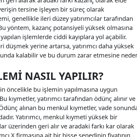
n geri alarak aradaki farkı kazanç olarak elde
erişin tersine işleyen bir süreç olarak
emi, genellikle ileri düzey yatırımcılar tarafından
. Bu yöntem, kazanç potansiyeli yüksek olmasına
yapılan işlemlerde ciddi kayıplara yol açabilir.
i düşmek yerine artarsa, yatırımcı daha yüksek
runda kalabilir ve bu durum zarar etmesine nede
LEMI NASIL YAPILIR?
çin öncelikle bu işlemin yapılmasına uygun
Bu kıymetler, yatırımcı tarafından ödünç alınır ve
. Ödünç alınan bu menkul kıymetler, vade sonund
adır. Yatırımcı, menkul kıymeti yüksek bir
lar üzerinden geri alır ve aradaki farkı kar olarak
ımcı X firmasına ait bir hisse senedinin fiyatının