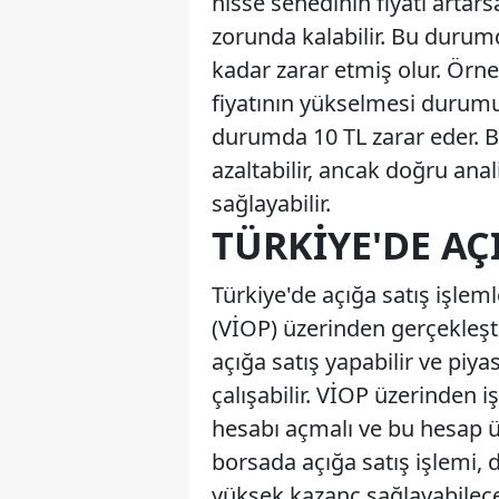
hisse senedinin fiyatı artar
zorunda kalabilir. Bu durumd
kadar zarar etmiş olur. Örneğ
fiyatının yükselmesi durumu
durumda 10 TL zarar eder. Bu 
azaltabilir, ancak doğru an
sağlayabilir.
TÜRKIYE'DE AÇ
Türkiye'de açığa satış işlem
(VİOP) üzerinden gerçekleştir
açığa satış yapabilir ve pi
çalışabilir. VİOP üzerinden 
hesabı açmalı ve bu hesap üz
borsada açığa satış işlemi,
yüksek kazanç sağlayabilecek