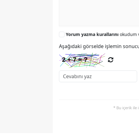
Yorum yazma kurallarını
okudum v
Aşağıdaki görselde işlemin sonucu
* Bu içerik ile