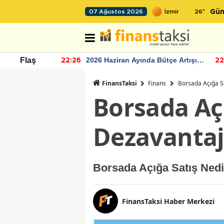
26
°
07 Ağustos 2026
Gün
r seviyesinin
2026 Haziran Ayında Bütçe Artışı
Flaş
22:26
22
Yaşandı
FinansTaksi
Finans
Borsada Açığa Sa
Borsada Açı
Dezavantajl
Borsada Açığa Satış Nedi
FinansTaksi Haber Merkezi