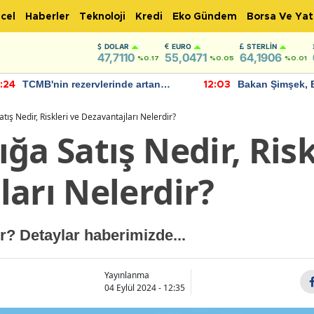
cel
Haberler
Teknoloji
Kredi
Eko Gündem
Borsa Ve Yat
DOLAR
EURO
STERLIN
47,7110
55,0471
64,1906
%0.17
%0.05
%0.01
TCMB'nin rezervlerinde artan
Bakan Şimşek, 
:24
12:03
momentum devam ediyor
için umut verici
bulundu
tış Nedir, Riskleri ve Dezavantajları Nelerdir?
ğa Satış Nedir, Risk
arı Nelerdir?
r? Detaylar haberimizde...
Yayınlanma
04 Eylül 2024 - 12:35