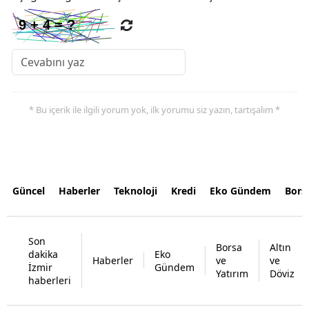
* Bu içerik ile ilgili yorum yok, ilk yorumu siz yazın, tartışalım *
Güncel
Haberler
Teknoloji
Kredi
Eko Gündem
Bors
Son
Borsa
Altın
dakika
Eko
Haberler
ve
ve
İzmir
Gündem
Yatırım
Döviz
haberleri