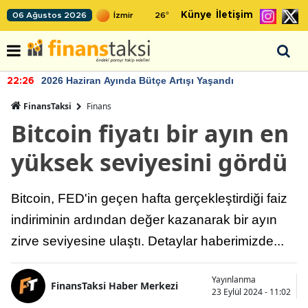
Künye
İletişim
06 Ağustos 2026
26
°
2026 Haziran Ayında Bütçe Artışı Yaşandı
22:26
FinansTaksi
Finans
Bitcoin fiyatı bir ayın en
yüksek seviyesini gördü
Bitcoin, FED'in geçen hafta gerçekleştirdiği faiz
indiriminin ardından değer kazanarak bir ayın
zirve seviyesine ulaştı. Detaylar haberimizde...
Yayınlanma
FinansTaksi Haber Merkezi
23 Eylül 2024 - 11:02