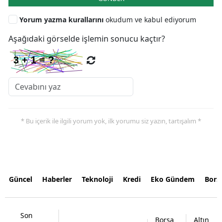
Yorum yazma kurallarını
okudum ve kabul ediyorum
Aşağıdaki görselde işlemin sonucu kaçtır?
* Bu içerik ile ilgili yorum yok, ilk yorumu siz yazın, tartışalım *
Güncel
Haberler
Teknoloji
Kredi
Eko Gündem
Bors
Son
Borsa
Altın