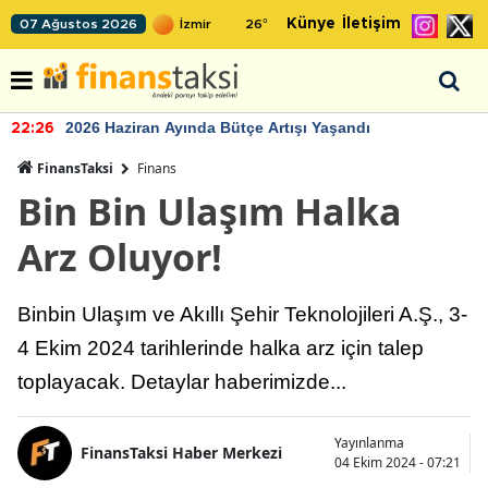
Künye
İletişim
07 Ağustos 2026
26
°
2026 Haziran Ayında Bütçe Artışı Yaşandı
22:26
FinansTaksi
Finans
Bin Bin Ulaşım Halka
Arz Oluyor!
Binbin Ulaşım ve Akıllı Şehir Teknolojileri A.Ş., 3-
4 Ekim 2024 tarihlerinde halka arz için talep
toplayacak. Detaylar haberimizde...
Yayınlanma
FinansTaksi Haber Merkezi
04 Ekim 2024 - 07:21